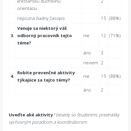
kresťanskú duchovnú
2
orientáciu
nepozná žiadny časopis
15
(88%)
Venuje sa niektorý váš
3.
odborný pracovník tejto
nie
12
(71%)
téme?
áno
3
neviem
2
Robíte preven
č
né aktivity
4.
nie
15
(88%)
týkajúce sa tejto témy?
áno
2
Uve
ď
te aké aktivity
? besedy so študentmi, prednášky
výchovným poradcom a koordinátorom