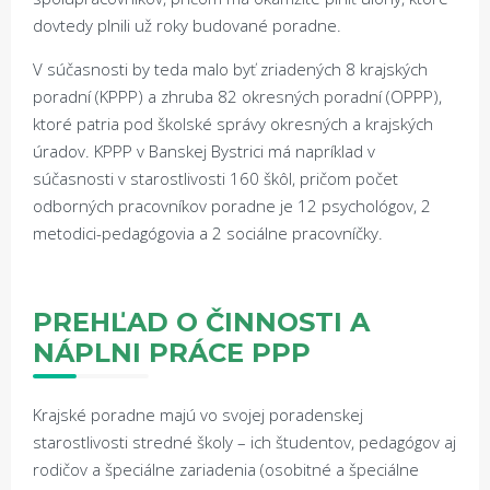
dovtedy plnili už roky budované poradne.
V súčasnosti by teda malo byť zriadených 8 krajských
poradní (KPPP) a zhruba 82 okresných poradní (OPPP),
ktoré patria pod školské správy okresných a krajských
úradov. KPPP v Banskej Bystrici má napríklad v
súčasnosti v starostlivosti 160 škôl, pričom počet
odborných pracovníkov poradne je 12 psychológov, 2
metodici-pedagógovia a 2 sociálne pracovníčky.
PREH
Ľ
AD O
Č
INNOSTI A
NÁPLNI PRÁCE PPP
Krajské poradne majú vo svojej poradenskej
starostlivosti stredné školy – ich študentov, pedagógov aj
rodičov a špeciálne zariadenia (osobitné a špeciálne