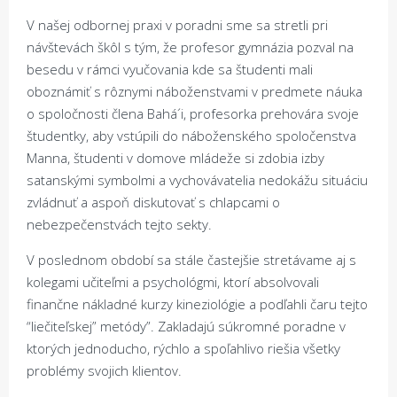
V našej odbornej praxi v poradni sme sa stretli pri
návštevách škôl s tým, že profesor gymnázia pozval na
besedu v rámci vyučovania kde sa študenti mali
oboznámiť s rôznymi náboženstvami v predmete náuka
o spoločnosti člena Bahá´i, profesorka prehovára svoje
študentky, aby vstúpili do náboženského spoločenstva
Manna, študenti v domove mládeže si zdobia izby
satanskými symbolmi a vychovávatelia nedokážu situáciu
zvládnuť a aspoň diskutovať s chlapcami o
nebezpečenstvách tejto sekty.
V poslednom období sa stále častejšie stretávame aj s
kolegami učiteľmi a psychológmi, ktorí absolvovali
finančne nákladné kurzy kineziológie a podľahli čaru tejto
“liečiteľskej” metódy”. Zakladajú súkromné poradne v
ktorých jednoducho, rýchlo a spoľahlivo riešia všetky
problémy svojich klientov.