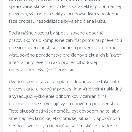
spracované skúsenosti z členstva v sekte) pri primárnej
prevencii, výstupe zo sekty a predovšetkým v poslednej
fáze procesu resocializácie bývalého člena kultu.
Podľa nášho názoru by špecializované odborné
pracovisko malo komplexne zahŕňať primárnu prevenciu
pre širokú verejnosť, sekundárnu prevenciu vo forme
výstupového poradenstva pre členov siekt a ich blízkych
a terciárnu prevenciu ako proces dlhodobej
resocializácie bývalých členov siekt.
Uvedomujeme si, že kompletné dobudovanie takéhoto
pracoviska je dlhoročný proces finan-čne veľmi nákladný
a vyžadujúci vyškolenie odborníkov v zahraničí na
pracovisku kde sa venujú vý-strupovému poradenstvu.
Tieto skutočnosti však nemôžu byť dôvodom na to, aby
sme napriek kritic-kej ekonomickej situácii v spoločnosti
nespojili svoje sily a nepokúsili sa čím skôr o zriadenie