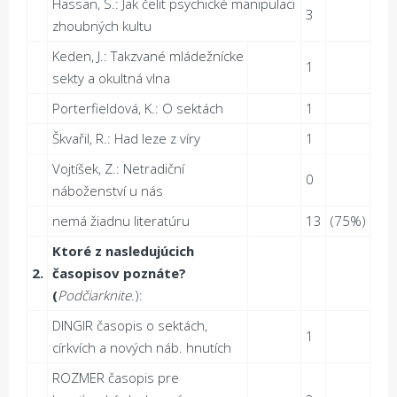
Hassan, S.: Jak čelit psychické manipulaci
3
zhoubných kultu
Keden, J.: Takzvané mládežnícke
1
sekty a okultná vlna
Porterfieldová, K.: O sektách
1
Škvařil, R.: Had leze z víry
1
Vojtíšek, Z.: Netradiční
0
náboženství u nás
nemá žiadnu literatúru
13
(75%)
Ktoré z nasledujúcich
2.
č
asopisov poznáte?
(
Pod
č
iarknite
.):
DINGIR časopis o sektách,
1
církvích a nových náb. hnutích
ROZMER časopis pre