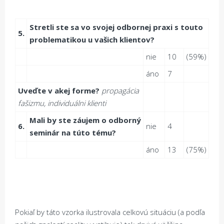
Stretli ste sa vo svojej odbornej praxi s touto
5.
problematikou u vašich klientov?
nie
10
(59%)
áno
7
Uve
ď
te v akej forme?
propagácia
fašizmu, individuálni klienti
Mali by ste záujem o odborný
6.
nie
4
seminár na túto tému?
áno
13
(75%)
Pokiaľ by táto vzorka ilustrovala celkovú situáciu (a podľa