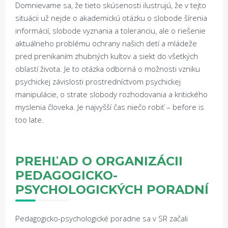
Domnievame sa, že tieto skúsenosti ilustrujú, že v tejto
situácii už nejde o akademickú otázku o slobode šírenia
informácií, slobode vyznania a toleranciu, ale o riešenie
aktuálneho problému ochrany našich detí a mládeže
pred prenikaním zhubných kultov a siekt do všetkých
oblastí života. Je to otázka odborná o možnosti vzniku
psychickej závislosti prostredníctvom psychickej
manipulácie, o strate slobody rozhodovania a kritického
myslenia človeka. Je najvyšší čas niečo robiť – before is
too late.
PREH
Ľ
AD O ORGANIZÁCII
PEDAGOGICKO-
PSYCHOLOGICKÝCH PORADNÍ
Pedagogicko-psychologické poradne sa v SR začali