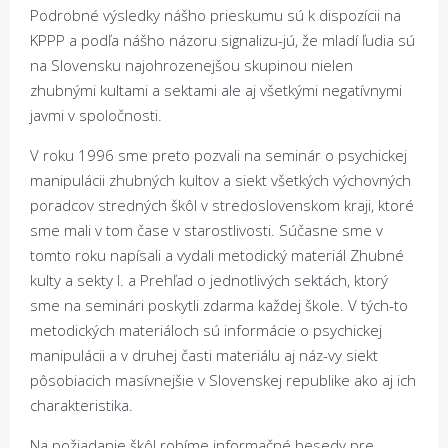
Podrobné výsledky nášho prieskumu sú k dispozícii na
KPPP a podľa nášho názoru signalizu-jú, že mladí ľudia sú
na Slovensku najohrozenejšou skupinou nielen
zhubnými kultami a sektami ale aj všetkými negatívnymi
javmi v spoločnosti.
V roku 1996 sme preto pozvali na seminár o psychickej
manipulácii zhubných kultov a siekt všetkých výchovných
poradcov stredných škôl v stredoslovenskom kraji, ktoré
sme mali v tom čase v starostlivosti. Súčasne sme v
tomto roku napísali a vydali metodický materiál Zhubné
kulty a sekty I. a Prehľad o jednotlivých sektách, ktorý
sme na seminári poskytli zdarma každej škole. V tých-to
metodických materiáloch sú informácie o psychickej
manipulácii a v druhej časti materiálu aj náz-vy siekt
pôsobiacich masívnejšie v Slovenskej republike ako aj ich
charakteristika.
Na požiadanie škôl robíme informačné besedy pre