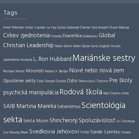
Tags
Amdi Petersen
Anton Szandor La Vey
Carlos Castaned
Charles Taze Russell
Chuan Matusa
Cirkev zjednotenia
Global
Dianetika
Crowley
Gideonovci
Christian Leadership
Helen Doron
Helen Doron Early English
Hnutie
Mariánske sestry
L. Ron Hubbard
zjednotenia
Humana
Nové nebo nová zem
Moonisti
Michael Harner
Nelson H. Barbor
Pre školy
Opustenie sekty
Osho
Ordo Temple Orients
Petrovičovič Ščetinin
Rodová škola
psychická manipulácia
Rád Chrámu slnka
Scientológia
SAIB Martina Mareka
Satanizmus
sekta
Shincheonji
Spoluzávislosť
Sekta Moon
Sri Chinmoya
Svedkovia Jehovovi
Tünde Szentes
Sun Myung Moon
TVIND
Villiam