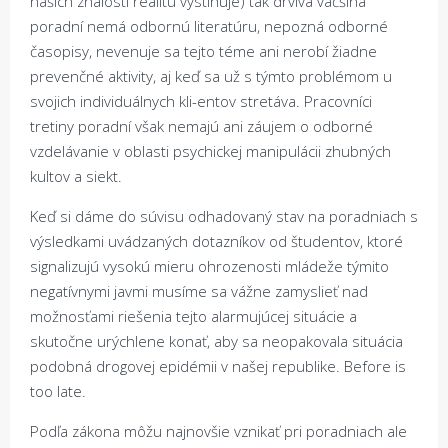
našich znalostí realitu vystihuje) tak drvivá väčšina
poradní nemá odbornú literatúru, nepozná odborné
časopisy, nevenuje sa tejto téme ani nerobí žiadne
prevenčné aktivity, aj keď sa už s týmto problémom u
svojich individuálnych kli-entov stretáva. Pracovníci
tretiny poradní však nemajú ani záujem o odborné
vzdelávanie v oblasti psychickej manipulácii zhubných
kultov a siekt.
Keď si dáme do súvisu odhadovaný stav na poradniach s
výsledkami uvádzaných dotazníkov od študentov, ktoré
signalizujú vysokú mieru ohrozenosti mládeže týmito
negatívnymi javmi musíme sa vážne zamyslieť nad
možnosťami riešenia tejto alarmujúcej situácie a
skutočne urýchlene konať, aby sa neopakovala situácia
podobná drogovej epidémii v našej republike. Before is
too late.
Podľa zákona môžu najnovšie vznikať pri poradniach ale