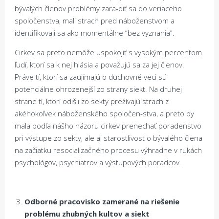
bývalých členov problémy zara-diť sa do veriaceho
spoločenstva, mali strach pred náboženstvom a
identifikovali sa ako momentálne “bez vyznania”.
Cirkev sa preto nemôže uspokojiť s vysokým percentom
ľudí, ktorí sa k nej hlásia a považujú sa za jej členov.
Práve tí, ktorí sa zaujímajú o duchovné veci sú
potenciálne ohrozenejší zo strany siekt. Na druhej
strane tí, ktorí odišli zo sekty prežívajú strach z
akéhokoľvek náboženského spoločen-stva, a preto by
mala podľa nášho názoru cirkev prenechať poradenstvo
pri výstupe zo sekty, ale aj starostlivosť o bývalého člena
na začiatku resocializačného procesu výhradne v rukách
psychológov, psychiatrov a výstupových poradcov.
Odborné pracovisko zamerané na riešenie
problému zhubných kultov a siekt