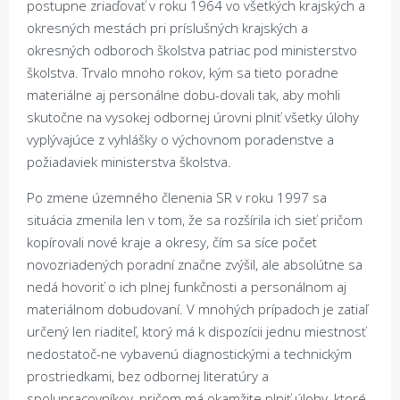
postupne zriaďovať v roku 1964 vo všetkých krajských a
okresných mestách pri príslušných krajských a
okresných odboroch školstva patriac pod ministerstvo
školstva. Trvalo mnoho rokov, kým sa tieto poradne
materiálne aj personálne dobu-dovali tak, aby mohli
skutočne na vysokej odbornej úrovni plniť všetky úlohy
vyplývajúce z vyhlášky o výchovnom poradenstve a
požiadaviek ministerstva školstva.
Po zmene územného členenia SR v roku 1997 sa
situácia zmenila len v tom, že sa rozšírila ich sieť pričom
kopírovali nové kraje a okresy, čím sa síce počet
novozriadených poradní značne zvýšil, ale absolútne sa
nedá hovoriť o ich plnej funkčnosti a personálnom aj
materiálnom dobudovaní. V mnohých prípadoch je zatiaľ
určený len riaditeľ, ktorý má k dispozícii jednu miestnosť
nedostatoč-ne vybavenú diagnostickými a technickým
prostriedkami, bez odbornej literatúry a
spolupracovníkov, pričom má okamžite plniť úlohy, ktoré