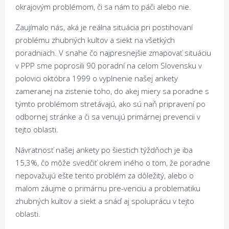
okrajovým problémom, či sa nám to páči alebo nie.
Zaujímalo nás, aká je reálna situácia pri postihovaní
problému zhubných kultov a siekt na všetkých
poradniach. V snahe čo najpresnejšie zmapovať situáciu
v PPP sme poprosili 90 poradní na celom Slovensku v
polovici októbra 1999 o vyplnenie našej ankety
zameranej na zistenie toho, do akej miery sa poradne s
týmto problémom stretávajú, ako sú naň pripravení po
odbornej stránke a či sa venujú primárnej prevencii v
tejto oblasti.
Návratnosť našej ankety po šiestich týždňoch je iba
15,3%, čo môže svedčiť okrem iného o tom, že poradne
nepovažujú ešte tento problém za dôležitý, alebo o
malom záujme o primárnu pre-venciu a problematiku
zhubných kultov a siekt a snáď aj spoluprácu v tejto
oblasti.