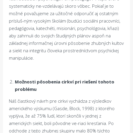
systematicky ne-vzdelávajú skoro vôbec. Pokiaľ je to
možné považujeme za užitočné odporučiť aj ostatným
prísluš-ným vysokým školám (budúci sociálni pracovníci,
pedagógovia, katechéti, misionári, psychológovia, kňazi)
aby zahrnuli do svojich študijných plánov aspoň na
základnej informačnej úrovni pôsobenie zhubných kultov
a siekt na integritu človeka prostredníctvom psychickej
manipulácie.
Možnosti pôsobenia cirkví pri riešení tohoto
problému
Náš čiastkový návrh pre cirkvi vychádza z výsledkov
amerického výskumu (Gasde, Block, 1998) z ktorého
vyplýva, že až 75% ľudí, ktorí skončili v jednej z
amerických siekt, boli pôvodne ve-riaci kresťania. Po
odchode z tejto zhubnej skupiny malo 80% týchto