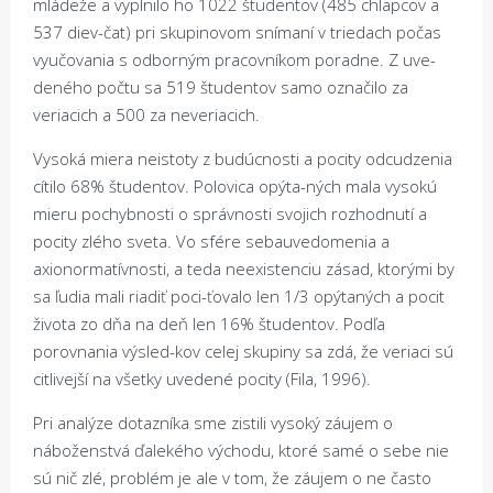
mládeže a vyplnilo ho 1022 študentov (485 chlapcov a
537 diev-čat) pri skupinovom snímaní v triedach počas
vyučovania s odborným pracovníkom poradne. Z uve-
deného počtu sa 519 študentov samo označilo za
veriacich a 500 za neveriacich.
Vysoká miera neistoty z budúcnosti a pocity odcudzenia
cítilo 68% študentov. Polovica opýta-ných mala vysokú
mieru pochybnosti o správnosti svojich rozhodnutí a
pocity zlého sveta. Vo sfére sebauvedomenia a
axionormatívnosti, a teda neexistenciu zásad, ktorými by
sa ľudia mali riadiť poci-ťovalo len 1/3 opýtaných a pocit
života zo dňa na deň len 16% študentov. Podľa
porovnania výsled-kov celej skupiny sa zdá, že veriaci sú
citlivejší na všetky uvedené pocity (Fila, 1996).
Pri analýze dotazníka sme zistili vysoký záujem o
náboženstvá ďalekého východu, ktoré samé o sebe nie
sú nič zlé, problém je ale v tom, že záujem o ne často