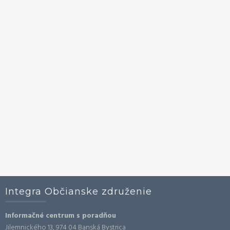
Integra Občianske združenie
Informačné centrum s poradňou
Jilemnického 13, 974 04 Banská Bystrica