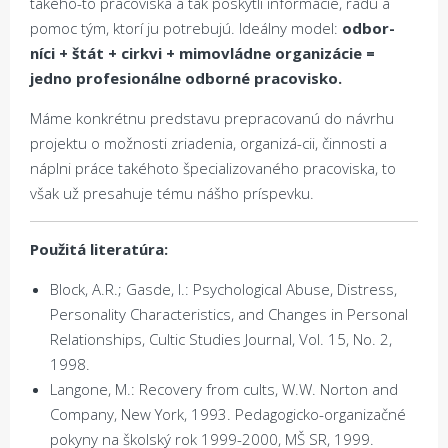
takého-to pracoviska a tak poskytli informácie, radu a
pomoc tým, ktorí ju potrebujú. Ideálny model:
odbor-
níci + štát + cirkvi + mimovládne organizácie =
jedno profesionálne odborné pracovisko.
Máme konkrétnu predstavu prepracovanú do návrhu
projektu o možnosti zriadenia, organizá-cii, činnosti a
náplni práce takéhoto špecializovaného pracoviska, to
však už presahuje tému nášho príspevku.
Použitá literatúra:
Block, A.R.; Gasde, I.: Psychological Abuse, Distress,
Personality Characteristics, and Changes in Personal
Relationships, Cultic Studies Journal, Vol. 15, No. 2,
1998.
Langone, M.: Recovery from cults, W.W. Norton and
Company, New York, 1993. Pedagogicko-organizačné
pokyny na školský rok 1999-2000, MŠ SR, 1999.