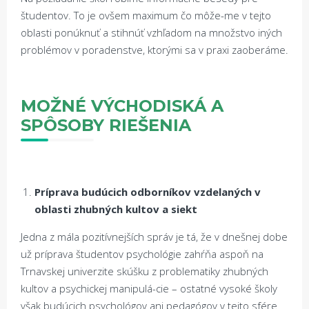
študentov. To je ovšem maximum čo môže-me v tejto
oblasti ponúknuť a stihnúť vzhľadom na množstvo iných
problémov v poradenstve, ktorými sa v praxi zaoberáme.
MOŽNÉ VÝCHODISKÁ A
SPÔSOBY RIEŠENIA
Príprava budúcich odborníkov vzdelaných v
oblasti zhubných kultov a siekt
Jedna z mála pozitívnejších správ je tá, že v dnešnej dobe
už príprava študentov psychológie zahŕňa aspoň na
Trnavskej univerzite skúšku z problematiky zhubných
kultov a psychickej manipulá-cie – ostatné vysoké školy
však budúcich psychológov ani pedagógov v tejto sfére