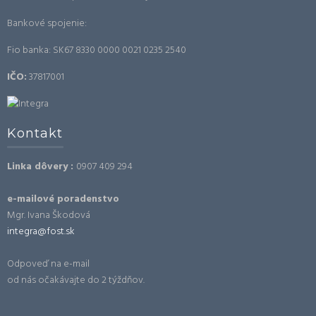
Bankové spojenie:
Fio banka: SK67 8330 0000 0021 0235 2540
IČO:
37817001
Kontakt
Linka dôvery :
0907 409 294
e-mailové poradenstvo
Mgr. Ivana Škodová
integra@fost.sk
Odpoveď na e-mail
od nás očakávajte do 2 týždňov.