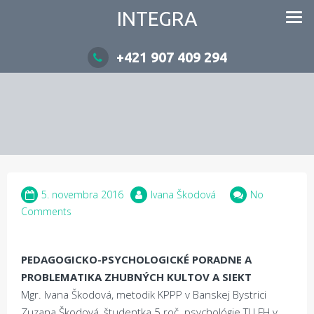
INTEGRA
+421 907 409 294
5. novembra 2016
Ivana Škodová
No
Comments
PEDAGOGICKO-PSYCHOLOGICKÉ PORADNE
A
PROBLEMATIKA ZHUBNÝCH KULTOV A SIEKT
Mgr. Ivana Škodová, metodik KPPP v Banskej Bystrici
Zuzana Škodová, študentka 5.roč. psychológie TU FH v