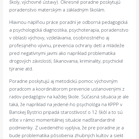
školy, výchovné ústavy). Okresné poradne poskytujú
poradenstvo materským a základným školám.
Hlavnou náplňou práce poradní je odborná pedagogická
a psychologická diagnostika, psychoterapia, poradenstvo
v oblasti výchovy, vzdelávania, osobnostného aj
profesijného vývinu, prevencia ochrany detí a mládeže
pred negatívnymi javmi ako napríklad problematika
drogových závislostí, šikanovania, kriminality, psychické
týranie atd.
Poradne poskytujú aj metodickú pomoc výchovným
poradcom a koordinátorom prevencie ustanovenými z
radov pedagógov na každej škole. Súčasná situácia je ale
taká, že napríklad na jedené-ho psychológa na KPPP v
Banskej Bystrici pripadá starostlivosť o 12 škôl a to sú
ešte v rámci momentálnej situácie nadštandardné
podmienky. Z uvedeného vyplýva, že pre poradne je a
bude problematika pôsobenia zhubných kultov a siekt