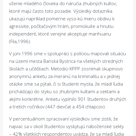
vženie mladého človeka do náručia zhubných kultov,
ktoré majú často toto pozadie. Výsledky dotazníka
ukazujú napríklad pomerne vyso-kú mieru obdivu k
agresivite, počítačovým hrám, promiskuite a hnutiu
independent, ktoré verejne akceptuje marihuanu
(Fila,1996).
V júni 1996 sme v spolupráci s políciou mapovali situáciu
na území mesta Banská Bystrica na všetkých stredných
školách a učilištiach. Metodici KPPP zosnímali skupinovo
anonymnú anketu za-meranú na kriminalitu a v jednej
otázke sme sa pýtali, či si študenti myslia, že mladí ľudia
prichádzajú do styku so zhubnými kultami a sektami a
akými konkrétne. Anketu vyplnilo 901 študentov druhých
a tretích ročníkov (447 dievčat a 454 chlapcov).
V percentuálnom spracovaní výsledkov sme zistili, že
najviac sa v okolí študentov vyskytujú náboženské sekty
– 42% všetkých respondentov uvádza, že sa mladí ľudia