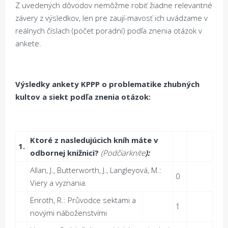
Z uvedených dôvodov nemôžme robiť žiadne relevantné
závery z výsledkov, len pre zaují-mavosť ich uvádzame v
reálnych číslach (počet poradní) podľa znenia otázok v
ankete.
Výsledky ankety KPPP o problematike zhubných
kultov a siekt pod
ľ
a znenia otázok:
Ktoré z nasledujúcich kníh máte v
1.
odbornej knižnici?
(Pod
č
iarknite
):
Allan, J., Butterworth, J., Langleyová, M.:
0
Viery a vyznania.
Enroth, R.: Průvodce sektami a
1
novými náboženstvími