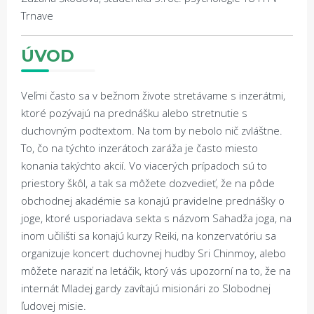
Trnave
ÚVOD
Veľmi často sa v bežnom živote stretávame s inzerátmi,
ktoré pozývajú na prednášku alebo stretnutie s
duchovným podtextom. Na tom by nebolo nič zvláštne.
To, čo na týchto inzerátoch zaráža je často miesto
konania takýchto akcií. Vo viacerých prípadoch sú to
priestory škôl, a tak sa môžete dozvedieť, že na pôde
obchodnej akadémie sa konajú pravidelne prednášky o
joge, ktoré usporiadava sekta s názvom Sahadža joga, na
inom učilišti sa konajú kurzy Reiki, na konzervatóriu sa
organizuje koncert duchovnej hudby Sri Chinmoy, alebo
môžete naraziť na letáčik, ktorý vás upozorní na to, že na
internát Mladej gardy zavítajú misionári zo Slobodnej
ľudovej misie.