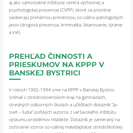
aj ako samostatné inštitúcie centrá výchovnej a
psychologickej prevencie (CVPP), ktoré sa prioritne
zaoberajú primárnou prevenciou so-ciálno-patologických
javov (drogová prevencia, kriminalita, šikanovanie, týranie
a iné).
PREH
Ľ
AD
Č
INNOSTI A
PRIESKUMOV NA KPPP V
BANSKEJ BYSTRICI
V rokoch 1992-1994 sme na KPPP v Banskej Bystrici
snímali v stredoslovenskom kraji na gymnáziách,
stredných odborných školách a učilištiach dotazník “Ja-
svet – ľudia” poľských autorov z varšavského inštitútu
výskumu problémov mládeže. Dotazník je zameraný na
zisťovanie vzorov so-ciálnej maladaptácie stredoškolskej