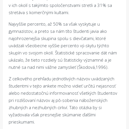
v ich okolí s takýmito spoločenstvami stretli a 31% sa
stretáva s komerčnými kultami.
Najvyššie percento, až 50% sa však vyskytuje u
gymnazistov, a preto sa nám títo študenti javia ako
najohrozenejšia skupina spolu s dievčatami, ktoré
uvádzali všeobecne vyššie percento vý-skytu týchto
skupín vo svojom okolí. Štatistické spracovanie dát nám
ukázalo, že tieto rozdiely sú štatisticky významné a je
nutné sa nad nimi vážne zamyslieť (Škodová,1996).
Z celkového prehľadu jednotlivých názvov uvádzaných
študentmi v tejto ankete možno vidieť určitú nejasnosť
alebo nedostatočnú informovanosť všetkých študentov
pri rozlišovaní názvov aj pô-sobenia náboženských
zhubných a nezhubných cirkví. Táto otázka by si
vyžadovala však presnejšie skúmanie ďalšími
prieskumami.