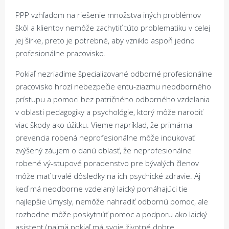
PPP vzhľadom na riešenie množstva iných problémov
škôl a klientov nemôže zachytiť túto problematiku v celej
jej šírke, preto je potrebné, aby vzniklo aspoň jedno
profesionálne pracovisko.
Pokiaľ nezriadime špecializované odborné profesionálne
pracovisko hrozí nebezpečie entu-ziazmu neodborného
prístupu a pomoci bez patričného odborného vzdelania
v oblasti pedagogiky a psychológie, ktorý môže narobiť
viac škody ako úžitku. Vieme napríklad, že primárna
prevencia robená neprofesionálne môže indukovať
zvýšený záujem o danú oblasť, že neprofesionálne
robené vý-stupové poradenstvo pre bývalých členov
môže mať trvalé dôsledky na ich psychické zdravie. Aj
keď má neodborne vzdelaný laický pomáhajúci tie
najlepšie úmysly, nemôže nahradiť odbornú pomoc, ale
rozhodne môže poskytnúť pomoc a podporu ako laický
asistent (najmä pokiaľ má svoje životné dobre