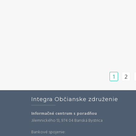
Navigácia
1
2
v
článkoch
Integra Občianske združenie
Informačné centrum s poradňou
Jilemnického 13, 974 04 Banská Bystrica
Bankové spojenie: