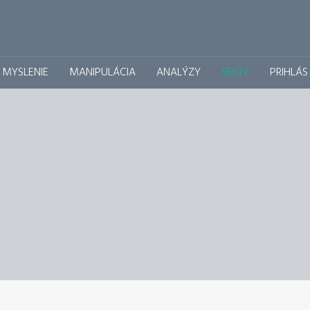
É MYSLENIE
MANIPULÁCIA
ANALÝZY
SEKTY
PRIHLÁS