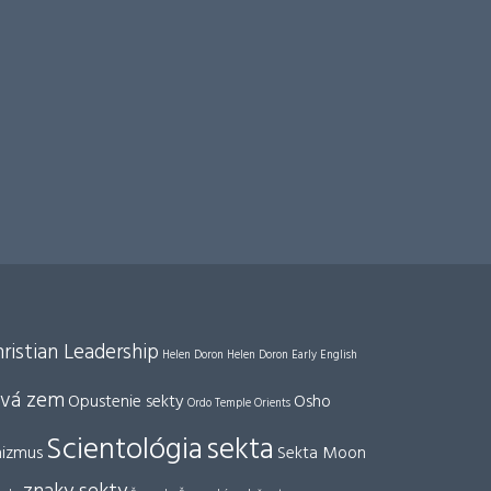
ristian Leadership
Helen Doron
Helen Doron Early English
vá zem
Opustenie sekty
Osho
Ordo Temple Orients
Scientológia
sekta
nizmus
Sekta Moon