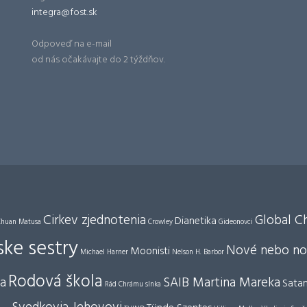
integra@fost.sk
Odpoveď na e-mail
od nás očakávajte do 2 týždňov.
Cirkev zjednotenia
Global Ch
Dianetika
Chuan Matusa
Crowley
Gideonovci
ke sestry
Nové nebo no
Moonisti
Michael Harner
Nelson H. Barbor
Rodová škola
ia
SAIB Martina Mareka
Sata
Rád Chrámu slnka