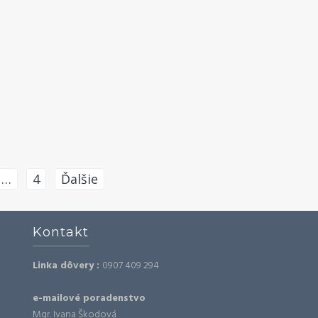
…
4
Ďalšie
Kontakt
Linka dôvery :
0907 409 294
e-mailové poradenstvo
Mgr. Ivana Škodová