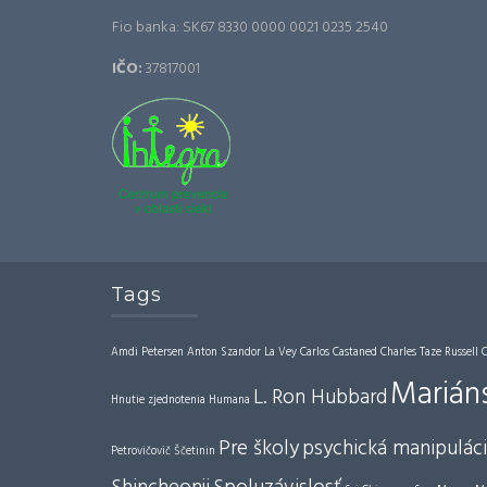
Fio banka: SK67 8330 0000 0021 0235 2540
IČO:
37817001
Tags
Amdi Petersen
Anton Szandor La Vey
Carlos Castaned
Charles Taze Russell
Mariáns
L. Ron Hubbard
Hnutie zjednotenia
Humana
Pre školy
psychická manipulác
Petrovičovič Ščetinin