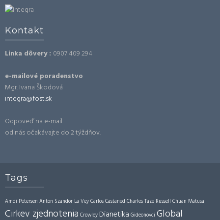
Kontakt
Linka dôvery :
0907 409 294
e-mailové poradenstvo
Mgr. Ivana Škodová
integra@fost.sk
Odpoveď na e-mail
od nás očakávajte do 2 týždňov.
Tags
Amdi Petersen
Anton Szandor La Vey
Carlos Castaned
Charles Taze Russell
Chuan Matusa
Cirkev zjednotenia
Global
Dianetika
Crowley
Gideonovci