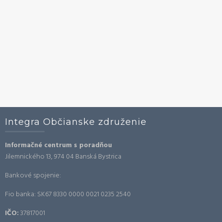
Integra Občianske združenie
Informačné centrum s poradňou
Jilemnického 13, 974 04 Banská Bystrica
Bankové spojenie:
Fio banka: SK67 8330 0000 0021 0235 2540
IČO:
37817001