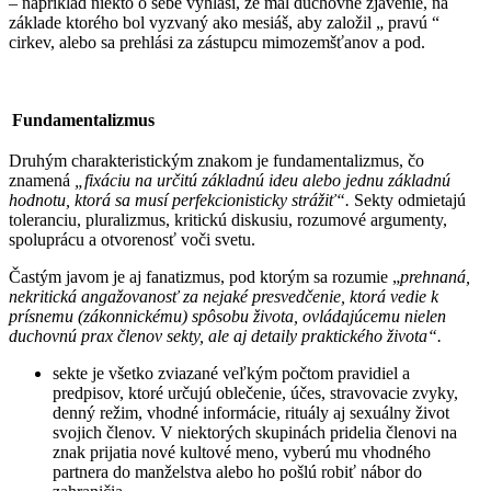
– napríklad niekto o sebe vyhlási, že mal duchovné zjavenie, na
základe ktorého bol vyzvaný ako mesiáš, aby založil „ pravú “
cirkev, alebo sa prehlási za zástupcu mimozemšťanov a pod.
Fundamentalizmus
Druhým charakteristickým znakom je fundamentalizmus, čo
znamená
„fixáciu na
určitú základnú ideu alebo jednu základnú
hodnotu, ktorá sa musí perfekcionisticky strážiť“.
Sekty odmietajú
toleranciu, pluralizmus, kritickú diskusiu, rozumové argumenty,
spoluprácu a otvorenosť voči svetu.
Častým javom je aj fanatizmus, pod ktorým sa rozumie „
prehnaná,
nekritická
angažovanosť za nejaké presvedčenie, ktorá vedie k
prísnemu (zákonnickému) spôsobu života, ovládajúcemu nielen
duchovnú prax členov sekty, ale aj detaily praktického života“.
sekte je všetko zviazané veľkým počtom pravidiel a
predpisov, ktoré určujú oblečenie, účes, stravovacie zvyky,
denný režim, vhodné informácie, rituály aj sexuálny život
svojich členov. V niektorých skupinách pridelia členovi na
znak prijatia nové kultové meno, vyberú mu vhodného
partnera do manželstva alebo ho pošlú robiť nábor do