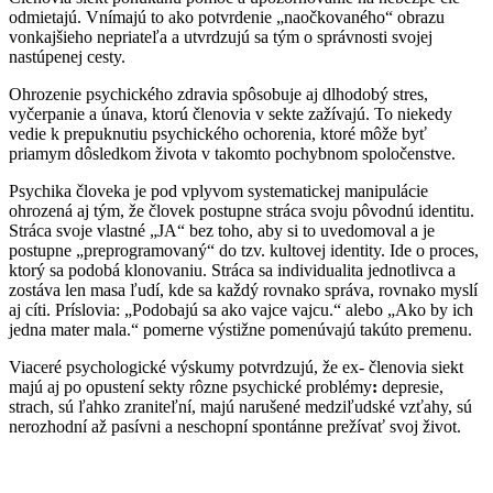
odmietajú. Vnímajú to ako potvrdenie „naočkovaného“ obrazu
vonkajšieho nepriateľa a utvrdzujú sa tým o správnosti svojej
nastúpenej cesty.
Ohrozenie psychického zdravia spôsobuje aj dlhodobý stres,
vyčerpanie a únava, ktorú členovia v sekte zažívajú. To niekedy
vedie k prepuknutiu psychického ochorenia, ktoré môže byť
priamym dôsledkom života v takomto pochybnom spoločenstve.
Psychika človeka je pod vplyvom systematickej manipulácie
ohrozená aj tým, že človek postupne stráca svoju pôvodnú identitu.
Stráca svoje vlastné „JA“ bez toho, aby si to uvedomoval a je
postupne „preprogramovaný“ do tzv. kultovej identity. Ide o proces,
ktorý sa podobá klonovaniu. Stráca sa individualita jednotlivca a
zostáva len masa ľudí, kde sa každý rovnako správa, rovnako myslí
aj cíti. Príslovia: „Podobajú sa ako vajce vajcu.“ alebo „Ako by ich
jedna mater mala.“ pomerne výstižne pomenúvajú takúto premenu.
Viaceré psychologické výskumy potvrdzujú, že ex- členovia siekt
majú aj po opustení sekty rôzne psychické problémy
:
depresie,
strach, sú ľahko zraniteľní, majú narušené medziľudské vzťahy, sú
nerozhodní až pasívni a neschopní spontánne prežívať svoj život.