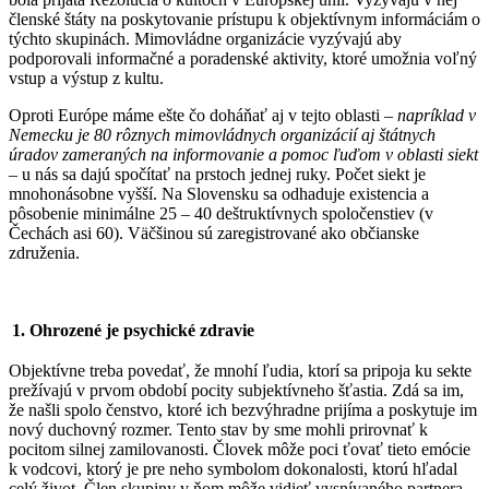
členské štáty na poskytovanie prístupu k objektívnym informáciám o
týchto skupinách. Mimovládne organizácie vyzývajú aby
podporovali informačné a poradenské aktivity, ktoré umožnia voľný
vstup a výstup z kultu.
Oproti Európe máme ešte čo doháňať aj v tejto oblasti –
napríklad v
Nemecku je 80
rôznych mimovládnych organizácií aj štátnych
úradov zameraných na informovanie a pomoc ľuďom v oblasti siekt
–
u nás sa dajú spočítať na prstoch jednej ruky. Počet siekt je
mnohonásobne vyšší. Na Slovensku sa odhaduje existencia a
pôsobenie minimálne 25 – 40 deštruktívnych spoločenstiev (v
Čechách asi 60). Väčšinou sú zaregistrované ako občianske
združenia.
1. Ohrozené je psychické zdravie
Objektívne treba povedať, že mnohí ľudia, ktorí sa pripoja ku sekte
prežívajú v prvom období pocity subjektívneho šťastia. Zdá sa im,
že našli spolo čenstvo, ktoré ich bezvýhradne prijíma a poskytuje im
nový duchovný rozmer. Tento stav by sme mohli prirovnať k
pocitom silnej zamilovanosti. Človek môže poci ťovať tieto emócie
k vodcovi, ktorý je pre neho symbolom dokonalosti, ktorú hľadal
celý život. Člen skupiny v ňom môže vidieť vysnívaného partnera