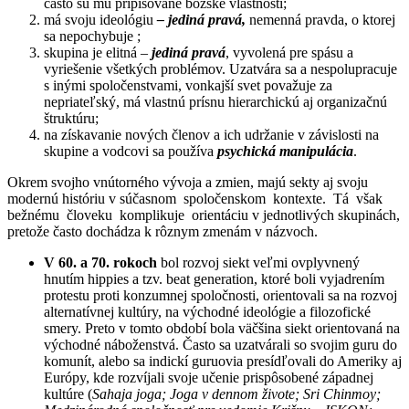
často sú mu pripisované božské vlastnosti;
má svoju ideológiu
– jediná pravá,
nemenná pravda, o ktorej
sa nepochybuje ;
skupina je elitná –
jediná pravá
, vyvolená pre spásu a
vyriešenie všetkých problémov. Uzatvára sa a nespolupracuje
s inými spoločenstvami, vonkajší svet považuje za
nepriateľský, má vlastnú prísnu hierarchickú aj organizačnú
štruktúru;
na získavanie nových členov a ich udržanie v závislosti na
skupine a vodcovi sa používa
psychická manipulácia
.
Okrem svojho vnútorného vývoja a zmien, majú sekty aj svoju
modernú históriu v súčasnom spoločenskom kontexte. Tá však
bežnému človeku komplikuje orientáciu v jednotlivých skupinách,
pretože často dochádza k rôznym zmenám v názvoch.
V 60. a 70. rokoch
bol rozvoj siekt veľmi ovplyvnený
hnutím hippies a tzv. beat generation, ktoré boli vyjadrením
protestu proti konzumnej spoločnosti, orientovali sa na rozvoj
alternatívnej kultúry, na východné ideológie a filozofické
smery. Preto v tomto období bola väčšina siekt orientovaná na
východné náboženstvá. Často sa uzatvárali so svojim guru do
komunít, alebo sa indickí guruovia presídľovali do Ameriky aj
Európy, kde rozvíjali svoje učenie prispôsobené západnej
kultúre (
Sahaja joga; Joga v dennom
živote; Sri Chinmoy;