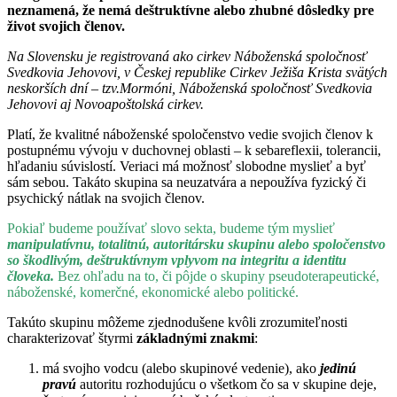
neznamená, že nemá deštruktívne alebo zhubné dôsledky pre
život svojich členov.
Na Slovensku je registrovaná ako cirkev Náboženská spoločnosť
Svedkovia Jehovovi, v Českej republike Cirkev Ježiša Krista svätých
neskorších dní – tzv.Mormóni, Náboženská spoločnosť Svedkovia
Jehovovi aj Novoapoštolská cirkev.
Platí, že kvalitné náboženské spoločenstvo vedie svojich členov k
postupnému vývoju v duchovnej oblasti – k sebareflexii, tolerancii,
hľadaniu súvislostí. Veriaci má možnosť slobodne myslieť a byť
sám sebou. Takáto skupina sa neuzatvára a nepoužíva fyzický či
psychický nátlak na svojich členov.
Pokiaľ budeme používať slovo sekta, budeme tým myslieť
manipulatívnu, totalitnú,
autoritársku skupinu alebo spoločenstvo
so škodlivým, deštruktívnym vplyvom na integritu a identitu
človeka.
Bez ohľadu na to, či pôjde o skupiny pseudoterapeutické,
náboženské, komerčné, ekonomické alebo politické.
Takúto skupinu môžeme zjednodušene kvôli zrozumiteľnosti
charakterizovať štyrmi
základnými znakmi
:
má svojho vodcu (alebo skupinové vedenie), ako
jedinú
pravú
autoritu rozhodujúcu o všetkom čo sa v skupine deje,