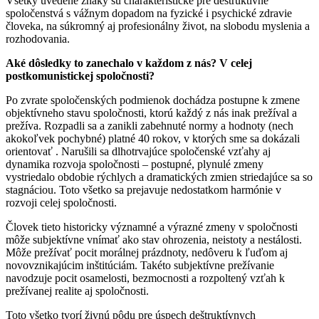
Všetky uvedené znaky sú charakteristické pre deštruktívne
spoločenstvá s vážnym dopadom na fyzické i psychické zdravie
človeka, na súkromný aj profesionálny život, na slobodu myslenia a
rozhodovania.
Aké dôsledky to zanechalo v každom z nás? V celej
postkomunistickej spoločnosti?
Po zvrate spoločenských podmienok dochádza postupne k zmene
objektívneho stavu spoločnosti, ktorú každý z nás inak prežíval a
prežíva. Rozpadli sa a zanikli zabehnuté normy a hodnoty (nech
akokoľvek pochybné) platné 40 rokov, v ktorých sme sa dokázali
orientovať . Narušili sa dlhotrvajúce spoločenské vzťahy aj
dynamika rozvoja spoločnosti – postupné, plynulé zmeny
vystriedalo obdobie rýchlych a dramatických zmien striedajúce sa so
stagnáciou. Toto všetko sa prejavuje nedostatkom harmónie v
rozvoji celej spoločnosti.
Človek tieto historicky významné a výrazné zmeny v spoločnosti
môže subjektívne vnímať ako stav ohrozenia, neistoty a nestálosti.
Môže prežívať pocit morálnej prázdnoty, nedôveru k ľuďom aj
novovznikajúcim inštitúciám. Takéto subjektívne prežívanie
navodzuje pocit osamelosti, bezmocnosti a rozpoltený vzťah k
prežívanej realite aj spoločnosti.
Toto všetko tvorí živnú pôdu pre úspech deštruktívnych