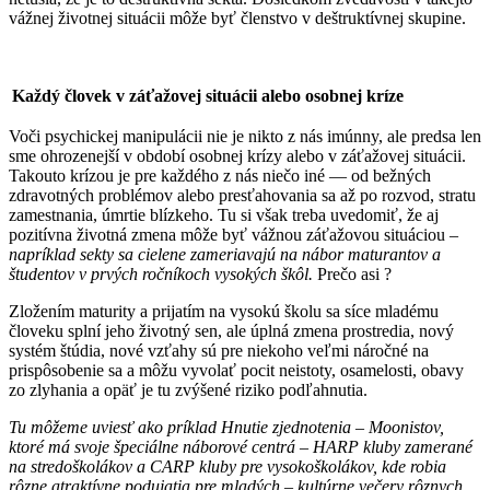
vážnej životnej situácii môže byť členstvo v deštruktívnej skupine.
Každý človek v záťažovej situácii alebo osobnej kríze
Voči psychickej manipulácii nie je nikto z nás imúnny, ale predsa len
sme ohrozenejší v období osobnej krízy alebo v záťažovej situácii.
Takouto krízou je pre každého z nás niečo iné — od bežných
zdravotných problémov alebo presťahovania sa až po rozvod, stratu
zamestnania, úmrtie blízkeho. Tu si však treba uvedomiť, že aj
pozitívna životná zmena môže byť vážnou záťažovou situáciou –
napríklad sekty sa cielene zameriavajú na nábor
maturantov a
študentov v prvých ročníkoch vysokých škôl.
Prečo asi ?
Zložením maturity a prijatím na vysokú školu sa síce mladému
človeku splní jeho životný sen, ale úplná zmena prostredia, nový
systém štúdia, nové vzťahy sú pre niekoho veľmi náročné na
prispôsobenie sa a môžu vyvolať pocit neistoty, osamelosti, obavy
zo zlyhania a opäť je tu zvýšené riziko podľahnutia.
Tu môžeme uviesť ako príklad Hnutie zjednotenia – Moonistov,
ktoré má svoje špeciálne náborové centrá – HARP kluby zamerané
na stredoškolákov a CARP kluby pre vysokoškolákov, kde robia
rôzne atraktívne podujatia pre mladých – kultúrne večery rôznych