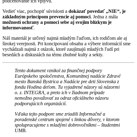
podceňovanie ich vplyvu.
Vedieť viac, pochopiť súvislosti a
dokázať povedať „NIE“, je
základným princípom prevencie aj pomoci
. Jedna z mála
možností ochrany a pomoci sebe aj svojim blízkym je
informovanosť
.
Náš materiál je určený najmä mladým ľuďom, ich rodičom ale aj
širokej verejnosti. Pri koncipovaní obsahu a výbere informácií sme
vychádzali najmä z otázok, ktoré zaujímajú mladých ľudí pri
besedách a diskusiách na tému zhubné kulty a sekty.
Tento dokument vznikol za finančnej podpory
Európskeho spoločenstva, Komunitnej nadácie Zdravé
mesto Banská Bystrica a Nadácie pre deti Slovenska z
fondu Hodina deťom. Tu vyjadrené názory sú názormi
o. z. INTEGRA, a preto ich v žiadnom prípade
nemožno považovať za odraz oficiálneho názoru
podporujúcich organizácií.
Vďaka tejto podpore sme zriadili Informačné a
poradenské centrum spojené s linkou dôvery, v ktorom
spolupracujeme s mladými dobrovoľníkmi – študentmi
UMB.