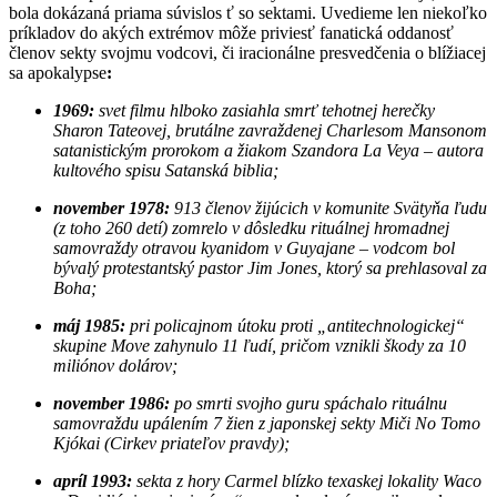
bola dokázaná priama súvislos ť so sektami. Uvedieme len niekoľko
príkladov do akých extrémov môže priviesť fanatická oddanosť
členov sekty svojmu vodcovi, či iracionálne presvedčenia o blížiacej
sa apokalypse
:
1969:
svet filmu hlboko zasiahla smrť tehotnej herečky
Sharon Tateovej, brutálne zavraždenej Charlesom Mansonom
satanistickým prorokom a žiakom Szandora La Veya
– autora
kultového spisu Satanská biblia;
november 1978:
913 členov žijúcich v komunite Svätyňa ľudu
(z toho 260 detí) zomrelo v dôsledku rituálnej hromadnej
samovraždy otravou kyanidom v Guyajane – vodcom bol
bývalý protestantský pastor Jim Jones, ktorý sa prehlasoval za
Boha;
máj 1985:
pri policajnom útoku proti „antitechnologickej“
skupine Move zahynulo 11 ľudí, pričom vznikli škody za 10
miliónov dolárov;
november 1986:
po smrti svojho guru spáchalo rituálnu
samovraždu upálením 7 žien z japonskej sekty Miči No Tomo
Kjókai (Cirkev priateľov pravdy);
apríl 1993:
sekta z hory Carmel blízko texaskej lokality Waco