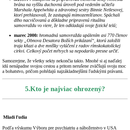
brána na vyššiu duchovnú úroveň pod vedením učiteľa
Marshala Appelwhita a zdravotnej sestry Binnie Netlesovej,
ktorí prehlasovali, že zastupujú mimozemšťanov. Spáchali
dlho nacvičovanú a dôkladne pripravenú rituálnu
samovraždu vo viere, že len odkladajú svoje fyzické telá;
marec 2000
:
hromadná samovražda upálením asi 770
členov
sekty „Obnova
Desatora Božích prikázaní“, ktorú založili
traja kňazi a dve mníšky vylúčení z radov rímskokatolíckej
cirkvi. Celkový počet mŕtvych sa nepodarilo presne určiť.
Samozrejme, že všetky sekty nekončia takto. Mnohé si aj naďalej
idú nenápadne svojou cestou a pritom nerušene zväčšujú svoju moc
a bohatstvo, pričom pohŕdajú najzákladnejšími ľudskými právami.
5.Kto je najviac ohrozený?
Mladí ľudia
Podľa výskumu Výboru pre psychiatriu a náboženstvo v USA