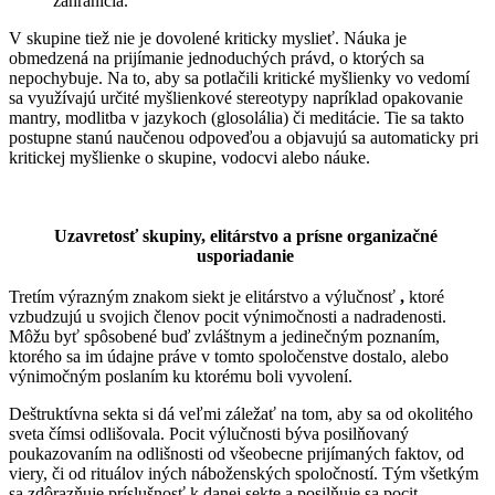
zahraničia.
V skupine tiež nie je dovolené kriticky myslieť. Náuka je
obmedzená na prijímanie jednoduchých právd, o ktorých sa
nepochybuje. Na to, aby sa potlačili kritické myšlienky vo vedomí
sa využívajú určité myšlienkové stereotypy napríklad opakovanie
mantry, modlitba v jazykoch (glosolália) či meditácie. Tie sa takto
postupne stanú naučenou odpoveďou a objavujú sa automaticky pri
kritickej myšlienke o skupine, vodocvi alebo náuke.
Uzavretosť skupiny, elitárstvo a prísne organizačné
usporiadanie
Tretím výrazným znakom siekt je elitárstvo a výlučnosť
,
ktoré
vzbudzujú u svojich členov pocit výnimočnosti a nadradenosti.
Môžu byť spôsobené buď zvláštnym a jedinečným poznaním,
ktorého sa im údajne práve v tomto spoločenstve dostalo, alebo
výnimočným poslaním ku ktorému boli vyvolení.
Deštruktívna sekta si dá veľmi záležať na tom, aby sa od okolitého
sveta čímsi odlišovala. Pocit výlučnosti býva posilňovaný
poukazovaním na odlišnosti od všeobecne prijímaných faktov, od
viery, či od rituálov iných náboženských spoločností. Tým všetkým
sa zdôrazňuje príslušnosť k danej sekte a posilňuje sa pocit