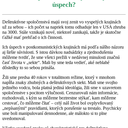
úspech?
Deštruktívne spoločenstvá majú svoj zenit vo vyspelých krajinách
už za sebou – ich počet sa napriek tomu odhaduje len v USA zhruba
na 3000. Stále vznikajú nové, niektoré zanikajú, takže je skutočne
ťažké mať prehľad o ich činnosti.
Ich úspech v postkomunistických krajinách má podľa nášho názoru
aj širšie súvislosti. S istou dávkou nadsádzky a zjednodušenia
môžeme tvrdiť, že sme všetci prežili v nedávnej minulosti značnú
časť života v „sekte“. Mali by sme teda vedieť, aké neblahé
dôsledky to so sebou prináša.
Žili sme predsa 40 rokov v totalitnom režime, ktorý v mnohom
napĺňa znaky zhubných a deštruktívnych siekt. Mali sme svojho
jediného vodcu, bola platná jediná ideológia, žili sme v uzavretom
spoločenstve s pocitom výlučnosti. Cenzurovali nám informácie,
rozhodovali, s kým sa môžeme beztrestne stýkať, kam môžeme
cestovať, čo môžeme čítať – celý náš život bol ovplyvňovaný
„nepísanými“ pravidlami, ktorých porušenie sa trestalo. Psychicky
sme boli manipulovaní dennodenne, ale málokto si to plne
uvedomoval.