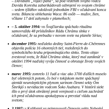
– Davidiáni „vojaci pána“, sa pod vedením svojho vodcu
Davida Koresha zabarikádovali ozbrojení vo svojom chráme
– sedem týždňov odolávali jednotkám FBI v očakávaní konca
sveta. Bilancia obliehania Waca: 86 osôb — mužov, žien,
včítane 17 detí zahynulo v plameňoch;
– 5. október 1994:
vo Švajčiarsku spáchalo rituálnu
samovraždu 48 príslušníkov Rádu Chrámu slnka v
očakávaní, že sa prebudia v novom svete na planéte Sírius;
december 1995:
neďaleko dediny Saint-Pierre-de-Chérennes
objavila polícia 16 ohorených tiel, rozložených do
symbolického kruhu pripomínajúceho slnko. Tento objav
zvestoval svetu, že Rád Chrámu slnka, ktorý mal zaniknúť v
októbri 1994 naďalej vyvíja činnosť a ohrozuje životy svojich
členov;
marec 1995:
zomrelo 11 ľudí a viac ako 3700 ďalších muselo
byť ošetrených potom, čo bol v tokijskom metre spáchaný
atentát neuroleptickým plynom sarinom členmi sekty Óm
Šinrikjó s nevidiacim vodcom Šoko Asahara. V histórii siekt
išlo o prvý útok obrátený proti verejnosti s cieľom zachrániť
ich pred očakávanou apokalypsou a prevziať vládu nad
svetom;
3.1997:
v Kalifornii sa pripravovali členovia sekty Nebeská