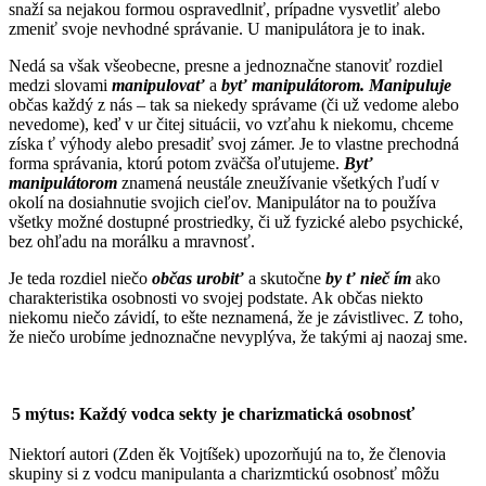
snaží sa nejakou formou ospravedlniť, prípadne vysvetliť alebo
zmeniť svoje nevhodné správanie. U manipulátora je to inak.
Nedá sa však všeobecne, presne a jednoznačne stanoviť rozdiel
medzi slovami
manipulovať
a
byť manipulátorom. Manipuluje
občas každý z nás – tak sa niekedy správame (či už vedome alebo
nevedome), keď v ur čitej situácii, vo vzťahu k niekomu, chceme
získa ť výhody alebo presadiť svoj zámer. Je to vlastne prechodná
forma správania, ktorú potom zväčša oľutujeme.
Byť
manipulátorom
znamená neustále zneužívanie všetkých ľudí v
okolí na dosiahnutie svojich cieľov. Manipulátor na to používa
všetky možné dostupné prostriedky, či už fyzické alebo psychické,
bez ohľadu na morálku a mravnosť.
Je teda rozdiel niečo
občas urobiť
a skutočne
by
ť
nieč
ím
ako
charakteristika osobnosti vo svojej podstate. Ak občas niekto
niekomu niečo závidí, to ešte neznamená, že je závistlivec. Z toho,
že niečo urobíme jednoznačne nevyplýva, že takými aj naozaj sme.
5 mýtus: Každý vodca sekty je charizmatická osobnosť
Niektorí autori (Zden ěk Vojtíšek) upozorňujú na to, že členovia
skupiny si z vodcu manipulanta a charizmtickú osobnosť môžu