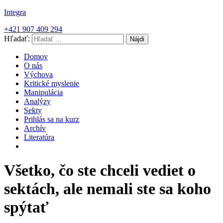
Integra
+421 907 409 294
Hľadať:
Domov
O nás
Výchova
Kritické myslenie
Manipulácia
Analýzy
Sekty
Prihlás sa na kurz
Archív
Literatúra
Všetko, čo ste chceli vediet o
sektách, ale nemali ste sa koho
spýtať