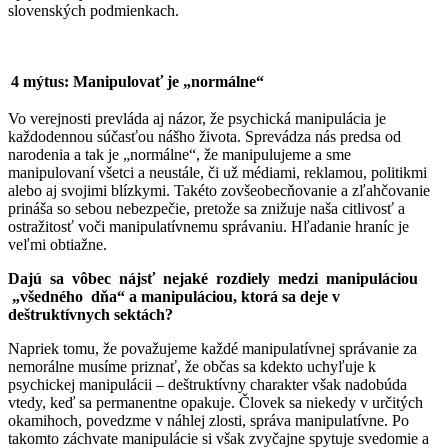
slovenských podmienkach.
4 mýtus: Manipulovať je „normálne“
Vo verejnosti prevláda aj názor, že psychická manipulácia je
každodennou súčasťou nášho života. Sprevádza nás predsa od
narodenia a tak je „normálne“, že manipulujeme a sme
manipulovaní všetci a neustále, či už médiami, reklamou, politikmi
alebo aj svojimi blízkymi. Takéto zovšeobecňovanie a zľahčovanie
prináša so sebou nebezpečie, pretože sa znižuje naša citlivosť a
ostražitosť voči manipulatívnemu správaniu. Hľadanie hraníc je
veľmi obtiažne.
Dajú sa vôbec nájsť nejaké rozdiely medzi manipuláciou
„všedného dňa“ a manipuláciou, ktorá sa deje v
deštruktívnych sektách?
Napriek tomu, že považujeme každé manipulatívnej správanie za
nemorálne musíme priznať, že občas sa kdekto uchyľuje k
psychickej manipulácii – deštruktívny charakter však nadobúda
vtedy, keď sa permanentne opakuje. Človek sa niekedy v určitých
okamihoch, povedzme v náhlej zlosti, správa manipulatívne. Po
takomto záchvate manipulácie si však zvyčajne spytuje svedomie a