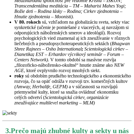
Medzinárodná spoločnosť pre vedomie Krišnu – ISKON;
Transcendentálna meditácia – TM – Maharisi Mahes Yogi;
Božie deti – Rodina lásky – Rodina; Cirkev zjednotenia –
Hnutie zjednotenia – Moonisti).
V 80. rokoch
sú, vzhľadom na globalizáciu sveta, sekty viac
synkretické (učenie je pomiešané z viacerých, aj navzájom si
odporujúcich náboženských smerov a ideológií). Rozvoj
psychologických vied znamenal aj ich zneužívanie v rôznych
liečebných a pseudopsychoterapeutických sektách (
Bhagwan
Shree Rajnees – Osho International
;
Scientologická cirkev –
Dianetika
;
EST – Erhardov výcvikový seminár – Forum –
Centers Network).
V tomto období sa masívne rozvíja
„filozoficko-nábožensko-okultné“ hnutie známe ako
NEW
AGE
, ktoré ovplyvnilo rozvoj mnohých siekt.
roky
sú obdobím prudkého technologického a ekonomického
rozvoja, čo sa opäť odráža v rozvoji tzv. komerčných kultov
(Amway, Herbalife, GEPM)
a v súčasnosti sa rozvíjajú
priemyselné kulty, ktoré sa snažia ovládnuť ekonomiku
celých odvetví (
Scientologická cirkev, organizácie
zneužívajúce multilevel marketing – MLM)
3.Prečo majú zhubné kulty a sekty u nás