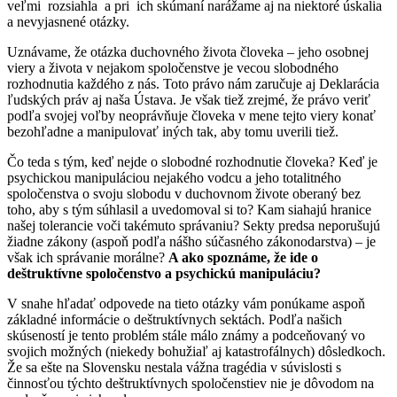
veľmi rozsiahla a pri ich skúmaní narážame aj na niektoré úskalia
a nevyjasnené otázky.
Uznávame, že otázka duchovného života človeka – jeho osobnej
viery a života v nejakom spoločenstve je vecou slobodného
rozhodnutia každého z nás. Toto právo nám zaručuje aj Deklarácia
ľudských práv aj naša Ústava. Je však tiež zrejmé, že právo veriť
podľa svojej voľby neoprávňuje človeka v mene tejto viery konať
bezohľadne a manipulovať iných tak, aby tomu uverili tiež.
Čo teda s tým, keď nejde o slobodné rozhodnutie človeka? Keď je
psychickou manipuláciou nejakého vodcu a jeho totalitného
spoločenstva o svoju slobodu v duchovnom živote oberaný bez
toho, aby s tým súhlasil a uvedomoval si to? Kam siahajú hranice
našej tolerancie voči takémuto správaniu? Sekty predsa neporušujú
žiadne zákony (aspoň podľa nášho súčasného zákonodarstva) – je
však ich správanie morálne?
A ako spoznáme, že ide o
deštruktívne spoločenstvo a psychickú manipuláciu?
V snahe hľadať odpovede na tieto otázky vám ponúkame aspoň
základné informácie o deštruktívnych sektách. Podľa našich
skúseností je tento problém stále málo známy a podceňovaný vo
svojich možných (niekedy bohužiaľ aj katastrofálnych) dôsledkoch.
Že sa ešte na Slovensku nestala vážna tragédia v súvislosti s
činnosťou týchto deštruktívnych spoločenstiev nie je dôvodom na