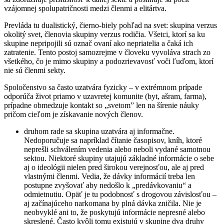
vzájomnej spolupatričnosti medzi členmi a elitártva.
Prevláda tu dualistický, čierno-biely pohľad na svet: skupina verzus
okolitý svet, členovia skupiny verzus rodičia. Všetci, ktorí sa ku
skupine nepripojili sú označ ovaní ako nepriatelia a čaká ich
zatratenie. Tento postoj samozrejme v človeku vyvoláva strach zo
všetkého, čo je mimo skupiny a podozrievavosť voči ľuďom, ktorí
nie sú členmi sekty.
Spoločenstvo sa často uzatvára fyzicky – v extrémnom prípade
odporúča život priamo v uzavretej komunite (byt, ašram, farma),
prípadne obmedzuje kontakt so „svetom” len na šírenie náuky
pričom cieľom je získavanie nových členov.
druhom rade sa skupina uzatvára aj informačne.
Nedoporučuje sa napríklad čítanie časopisov, kníh, ktoré
neprešli schválením vedenia alebo neboli vydané samotnou
sektou. Niektoré skupiny utajujú základné informácie o sebe
aj o ideológii nielen pred širokou verejnosťou, ale aj pred
vlastnými členmi. Vedia, že dávky informácií treba len
postupne zvyšovať aby nedošlo k „predávkovaniu“ a
odmietnutiu. Opäť je tu podobnosť s drogovou závislosťou –
aj začínajúceho narkomana by plná dávka zničila. Nie je
neobvyklé ani to, že poskytujú informácie nepresné alebo
skreslené. Často kvôli tomu existujú v skupine dva druhy