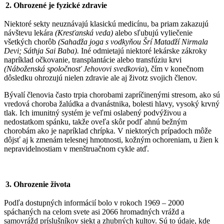
2. Ohrozené je fyzické zdravie
Niektoré sekty neuznávajú klasickú medicínu, ba priam zakazujú
návštevu lekára
(Kresťanská veda)
alebo sľubujú vyliečenie
všetkých chorôb
(Sahadža joga s vodkyňou Šrí Matadží Nirmala
Devi; Sáthja Sai Baba).
Iné odmietajú niektoré lekárske zákroky
napríklad očkovanie, transplantácie alebo transfúziu krvi
(Náboženská spoločnosť Jehovovi svedkovia
), čím v konečnom
dôsledku ohrozujú nielen zdravie ale aj životz svojich členov.
Bývalí členovia často trpia chorobami zapríčinenými stresom, ako sú
vredová choroba žalúdka a dvanástnika, bolesti hlavy, vysoký krvný
tlak. Ich imunitný systém je veľmi oslabený podvýživou a
nedostatkom spánku, takže oveľa skôr podľ ahnú bežným
chorobám ako je napríklad chrípka. V niektorých prípadoch môže
dôjsť aj k zmenám telesnej hmotnosti, kožným ochoreniam, u žien k
nepravidelnostiam v menštruačnom cykle atď.
3. Ohrozenie života
Podľa dostupných informácií bolo v rokoch 1969 – 2000
spáchaných na celom svete asi 2066 hromadných vrážd a
samovrážd príslušníkov siekt a zhubných kultov. Sú to údaje, kde