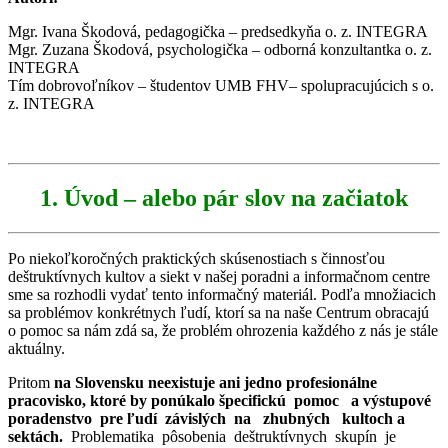
Mgr. Ivana Škodová, pedagogička – predsedkyňa o. z. INTEGRA
Mgr. Zuzana Škodová, psychologička – odborná konzultantka o. z.
INTEGRA
Tím dobrovoľníkov – študentov UMB FHV– spolupracujúcich s o.
z. INTEGRA
1. Úvod – alebo pár slov na začiatok
Po niekoľkoročných praktických skúsenostiach s činnosťou
deštruktívnych kultov a siekt v našej poradni a informačnom centre
sme sa rozhodli vydať tento informačný materiál. Podľa množiacich
sa problémov konkrétnych ľudí, ktorí sa na naše Centrum obracajú
o pomoc sa nám zdá sa, že problém ohrozenia každého z nás je stále
aktuálny.
Pritom
na Slovensku neexistuje ani jedno profesionálne
pracovisko, ktoré by ponúkalo špecifickú pomoc a výstupové
poradenstvo pre ľudí závislých na zhubných kultoch a
sektách.
Problematika pôsobenia deštruktívnych skupín je