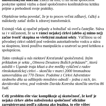
poskytne spätnú väzbu a dané spoločenstvo konštruktívnu kritiku
prijme a prehodnotí svoje praktiky.
Objektívne treba povedať, že je to proces veľmi zdĺhavý, ťažký a
málokedy zatiaľ došlo k zdravej transformácii.
Existujú však aj opačné prípady a bohužiaľ sú oveľa častejšie. Stáva
sa i v súčasnosti, že sa
v rámci nejakej cirkvi (alebo aj mimo nej)
začne tvoriť skupina so všetkými znakmi sekty
. Väčšinou sa od
pôvodnej cirkvi oddelí pod vedením autoritatívneho vodcu a stáva
sa skupinou, ktorá používa manipuláciu a uzatvorí sa pred kritikou a
spoluprácou.
Takto vznikajú u nás niektoré Kresťanské spoločenstvá. Iným
príkladom je sekta „Obnova Desatora Božích prikázaní“, ktorú
založili v Ugande traja kňazi a dve mníšky vylúčení z radov
rímskokatolíckej cirkvi – skončila v marci 2000 hromadnou
samovraždou asi 770
členov. Podobne z Cirkvi Adventistov
siedmeho dňa sa odštiepilo množstvo odnoží – jedna z nich, tzv.
davidovská vetva, pod vedením Davida Koresha skončila smrťou 86
ľudí.
Celý problém ešte viac komplikuje aj skutočnosť, že keď je
nejaká cirkev alebo náboženská spoločnosť oficiálne
zaregistrovaná podľa zákona ako legálna, to ešte vôbec