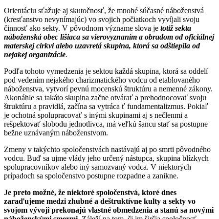
Orientáciu sťažuje aj skutočnosť, že mnohé súčasné náboženstvá
(kresťanstvo nevynímajúc) vo svojich počiatkoch vyvíjali svoju
činnosť ako sekty. V pôvodnom význame slova je
totiž sekta
náboženská obec líšiaca sa vierovyznaním a obradom od oficiálnej
materskej cirkvi alebo uzavretá skupina, ktorá sa odštiepila od
nejakej organizácie
.
Podľa tohoto vymedzenia je sektou každá skupina, ktorá sa oddelí
pod vedením nejakého charizmatického vodcu od etablovaného
náboženstva, vytvorí pevnú mocenskú štruktúru a nemenné zákony.
Akonáhle sa takáto skupina začne otvárať a prehodnocovať svoju
štruktúru a pravidlá, začína sa vytráca ť fundamentalizmus. Pokiaľ
je ochotná spolupracovať s inými skupinami aj s nečlenmi a
rešpektovať slobodu jednotlivca, má veľkú šancu stať sa postupne
bežne uznávaným náboženstvom.
Zmeny v takýchto spoločenstvách nastávajú aj po smrti pôvodného
vodcu. Buď sa ujme vlády jeho určený nástupca, skupina blízkych
spolupracovníkov alebo iný samozvaný vodca. V niektorých
prípadoch sa spoločenstvo postupne rozpadne a zanikne.
Je preto možné, že niektoré spoločenstvá, ktoré dnes
zaraďujeme medzi zhubné a deštruktívne kulty a sekty vo
svojom vývoji prekonajú vlastné obmedzenia a stanú sa novými
náboženskými smermi.
Záleží na tom, či im širšia spoločnosť