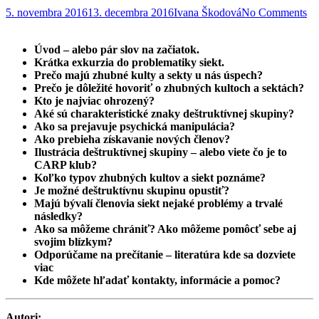
5. novembra 2016
13. decembra 2016
Ivana Škodová
No Comments
Úvod – alebo pár slov na začiatok.
Krátka exkurzia do problematiky siekt.
Prečo majú zhubné kulty a sekty u nás úspech?
Prečo je dôležité hovoriť o zhubných kultoch a sektách?
Kto je najviac ohrozený?
Aké sú charakteristické znaky deštruktívnej skupiny?
Ako sa prejavuje psychická manipulácia?
Ako prebieha získavanie nových členov?
Ilustrácia deštruktívnej skupiny – alebo viete čo je to
CARP klub?
Koľko typov zhubných kultov a siekt poznáme?
Je možné deštruktívnu skupinu opustiť?
Majú bývalí členovia siekt nejaké problémy a trvalé
následky?
Ako sa môžeme chrániť? Ako môžeme pomôcť sebe aj
svojim blízkym?
Odporúčame na prečítanie – literatúra kde sa dozviete
viac
Kde môžete hľadať kontakty, informácie a pomoc?
Autori: