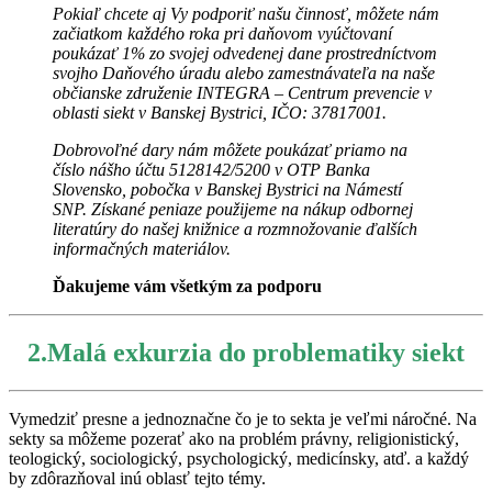
Pokiaľ chcete aj Vy podporiť našu činnosť, môžete nám
začiatkom každého roka pri daňovom vyúčtovaní
poukázať 1% zo svojej odvedenej dane prostredníctvom
svojho Daňového úradu alebo zamestnávateľa na naše
občianske združenie INTEGRA – Centrum prevencie v
oblasti siekt v Banskej Bystrici, IČO: 37817001.
Dobrovoľné dary nám môžete poukázať priamo na
číslo nášho účtu 5128142/5200 v OTP Banka
Slovensko, pobočka v Banskej Bystrici na Námestí
SNP.
Získané peniaze použijeme na nákup odbornej
literatúry do našej knižnice a rozmnožovanie ďalších
informačných materiálov.
Ďakujeme vám všetkým za podporu
2.Malá exkurzia do problematiky siekt
Vymedziť presne a jednoznačne čo je to sekta je veľmi náročné. Na
sekty sa môžeme pozerať ako na problém právny, religionistický,
teologický, sociologický, psychologický, medicínsky, atď. a každý
by zdôrazňoval inú oblasť tejto témy.