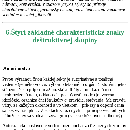
národov, konverzáciu v cudzom jazyku, výlety do prírody,
charitatívne aktivity, prednášky na zaujímavé témy až po viacdňové
semináre o svojej „filozofii“.
6.Štyri základné charakteristické znaky
deštruktívnej skupiny
Autoritárstvo
Prvou výraznou črtou každej sekty je autoritatívne a totalitné
vedenie (jedného vodcu, výboru alebo iného orgánu), ktorému jeho
stúpenci často pripisujú až božské atribúty a preukazujú mu
neobmedzenú úctu, oddanosť a poslušnosť. Vodca je tvorcom
ideológie, organiza čnej štruktúry aj pravidiel správania. Má pravdu
vždy, za každých okolností a vo všetkom – príkazy a odporú čania
sa bez výhrad plnia. V sektách založených na princípe východných
náboženstiev sa vodca nazýva guru (sanskrtské slovo = ctihodný).
Autokratické postavenie vodcu môže pochádza ť z rôznych zdrojov