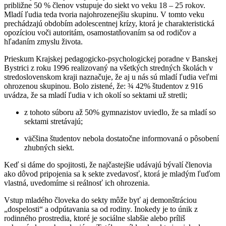
približne 50 % členov vstupuje do siekt vo veku 18 – 25 rokov.
Mladí ľudia teda tvoria najohrozenejšiu skupinu. V tomto veku
prechádzajú obdobím adolescentnej krízy, ktorá je charakteristická
opozíciou voči autoritám, osamostatňovaním sa od rodičov a
hľadaním zmyslu života.
Prieskum Krajskej pedagogicko-psychologickej poradne v Banskej
Bystrici z roku 1996 realizovaný na všetkých stredných školách v
stredoslovenskom kraji naznačuje, že aj u nás sú mladí ľudia veľmi
ohrozenou skupinou. Bolo zistené, že: ¾ 42% študentov z 916
uvádza, že sa mladí ľudia v ich okolí so sektami už stretli;
z tohoto súboru až 50% gymnazistov uviedlo, že sa mladí so
sektami stretávajú;
väčšina študentov nebola dostatočne informovaná o pôsobení
zhubných siekt.
Keď si dáme do spojitosti, že najčastejšie udávajú bývalí členovia
ako dôvod pripojenia sa k sekte zvedavosť, ktorá je mladým ľuďom
vlastná, uvedomíme si reálnosť ich ohrozenia.
Vstup mladého človeka do sekty môže byť aj demonštráciou
„dospelosti“ a odpútavania sa od rodiny. Inokedy je to únik z
rodinného prostredia, ktoré je sociálne slabšie alebo príliš