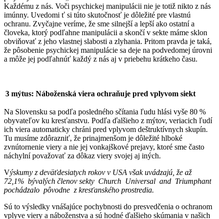
Každému z nás. Voči psychickej manipulácii nie je totiž nikto z nás
imúnny. Uvedomi ť si túto skutočnosť je dôležité pre vlastnú
ochranu. Zvyčajne veríme, že sme silnejší a lepší ako ostatní a
človeka, ktorý podľahne manipulácii a skončí v sekte máme sklon
obviňovať z jeho vlastnej slabosti a zlyhania. Pritom pravda je taká,
že pôsobenie psychickej manipulácie sa deje na podvedomej úrovni
a môže jej podľahnúť každý z nás aj v priebehu krátkeho času.
3 mýtus: Náboženská viera ochraňuje pred vplyvom siekt
Na Slovensku sa podľa posledného sčítania ľudu hlási vyše 80 %
obyvateľov ku kresťanstvu. Podľa ďalšieho z mýtov, veriacich ľudí
ich viera automaticky chráni pred vplyvom deštruktívnych skupín.
Tu musíme zdôrazniť, že prinajmenšom je dôležité hlboké
zvnútornenie viery a nie jej vonkajškové prejavy, ktoré sme často
náchylní považovať za dôkaz viery svojej aj iných.
V
ýskumy z deväťdesiatych rokov v USA však uvádzajú, že až
72,1%
bývalých
členov
sekty Church Universal and Triumphant
pochádzalo pôvodne z kresťanského
prostredia.
Sú to výsledky vnášajúce pochybnosti do presvedčenia o ochranom
vplyve viery a náboženstva a sú hodné ďalšieho skúmania v našich