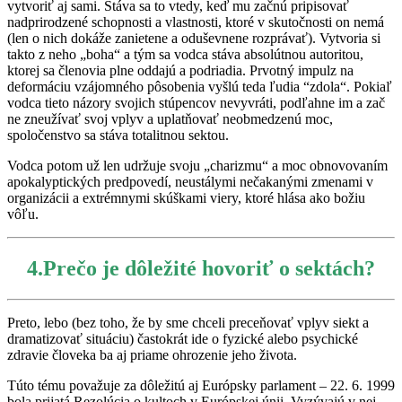
vytvoriť aj sami. Stáva sa to vtedy, keď mu začnú pripisovať
nadprirodzené schopnosti a vlastnosti, ktoré v skutočnosti on nemá
(len o nich dokáže zanietene a oduševnene rozprávať). Vytvoria si
takto z neho „boha“ a tým sa vodca stáva absolútnou autoritou,
ktorej sa členovia plne oddajú a podriadia. Prvotný impulz na
deformáciu vzájomného pôsobenia vyšlú teda ľudia “zdola“. Pokiaľ
vodca tieto názory svojich stúpencov nevyvráti, podľahne im a zač
ne zneužívať svoj vplyv a uplatňovať neobmedzenú moc,
spoločenstvo sa stáva totalitnou sektou.
Vodca potom už len udržuje svoju „charizmu“ a moc obnovovaním
apokalyptických predpovedí, neustálymi nečakanými zmenami v
organizácii a extrémnymi skúškami viery, ktoré hlása ako božiu
vôľu.
4.Prečo je dôležité hovoriť o sektách?
Preto, lebo (bez toho, že by sme chceli preceňovať vplyv siekt a
dramatizovať situáciu) častokrát ide o fyzické alebo psychické
zdravie človeka ba aj priame ohrozenie jeho života.
Túto tému považuje za dôležitú aj Európsky parlament – 22. 6. 1999
bola prijatá Rezolúcia o kultoch v Európskej únii. Vyzývajú v nej