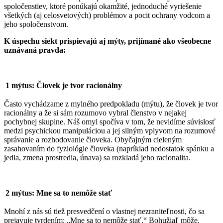
spoločenstiev, ktoré ponúkajú okamžité, jednoduché vyriešenie
všetkých (aj celosvetových) problémov a pocit ochrany vodcom a
jeho spoločenstvom.
K úspechu siekt prispievajú aj mýty, prijímané ako všeobecne
uznávaná pravda:
1 mýtus: Človek je tvor racionálny
Často vychádzame z mylného predpokladu (mýtu), že človek je tvor
racionálny a že si sám rozumovo vybral členstvo v nejakej
pochybnej skupine. Náš omyl spočíva v tom, že nevidíme súvislosť
medzi psychickou manipuláciou a jej silným vplyvom na rozumové
správanie a rozhodovanie človeka. Obyčajným cieleným
zasahovaním do fyziológie človeka (napríklad nedostatok spánku a
jedla, zmena prostredia, únava) sa rozkladá jeho racionalita.
2 mýtus: Mne sa to nemôže stať
Mnohí z nás sú tiež presvedčení o vlastnej nezraniteľnosti, čo sa
prejavuje tvrdením: „Mne sa to nemôže stať.“ Bohužiaľ môže.