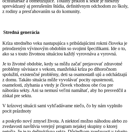
ochranárske a obmedzujúce. Totálny príklon k sekte je niekedy
sprevádzaný aj prerušením štúdia, definitívnym odchodom zo školy,
z rodiny a presťahovaním sa do komunity.
Stredná generácia
Kríza stredného veku nastupujúca s pribúdajúcimi rokmi človeka je
prirodzeným vývinovým obdobím so svojimi špecifikami. Ide o to,
ako sa s touto životnou situáciou každý vyrovnáva a vyrovná.
Je to životné obdobie, kedy sa môžu začať prejavovať zdravotné
problémy súvisiace s vekom, manželská kríza po dlhoročnom
spolužití, existenčné problémy, deti sa osamostatň ujú a odchádzajú
z domu. Takáto situácia môže vyvolávať pocity opustenosti,
osamelosti, zlyhania a vtedy je človek vhodnou obe ťou pre
náborára sekty. Ani sa nemusí veľmi namáhať, aby ho presvedčil a
získal pre sektu.
V krízovej situácii sami vyhľadávame niečo, čo by nám vyplnilo
pocit prázdnoty
a poskytlo nový zmysel života. A niektorí možno náhodou alebo zo
zvedavosti navštívia verejný program nejakej skupiny o ktorej
netušia, že je to deštruktívna sekta. Dôsledkom zvedavosti v takejto