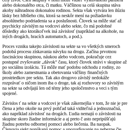
alebo dokonalého otca, či matku. Väčšinou sa celá skupina stáva
akoby náhradnou dokonalou rodinou. Sekta však vytvára len ilúziu
lásky bez hlbšieho citu, ktorá sa neskôr mení na požiadavku
absolútneho podriadenia sa a poslušnosti. Človek sa môže stať až
psychicky závislým na vodcovi alebo sekte, čo má podobné
dôsledky ako ktorákoľvek iná závislosť (napríklad na alkohole, na
iných drogách, hracích automatoch, a pod.).
Proces vzniku takejto závislosti na sekte sa vo všetkých smeroch
podobá procesu získavania návyku na drogu. Začína prvotnou
fascináciou skupinou, náukou alebo vodcom, pokračuje cez
postupné zvyšovanie „dávok“ času, ktorý človek strávi v skupine až
po sociálnu izoláciu. Tá môže mať podobu odchodu z rodiny, zo
školy alebo zamestnania a obetovania väčšiny finančných
prostriedkov pre sektu. Tak ako drogovo závislý nedokáže
rozprávať o ničom inom iba o droge, tak aj rozhovory so závislým
na sekte sa odvíjajú len od témy jeho spoločenstvo a veci s tým
spojené.
Závislos ť na sekte a vodcovi je však zákernejšia v tom, že nie je pre
člena a jeho okolie na prvý pohľad taká viditeľná a jednoznačná,
ako napríklad závislosť na drogách. Ľudia nemajú o závislosti na
skupine skoro žiadne informácie a aj preto č asto nepripúšťajú
žiadnu potrebu odbornej pomoci alebo liečenia. Ba naopak.
Členovia siekt ponúkanú pomoc a upozorňovanie na nebezpe čie