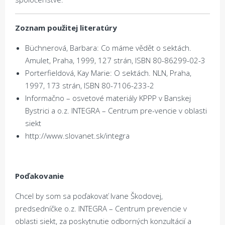
Zoznam použitej literatúry
Büchnerová, Barbara: Co máme vědět o sektách.
Amulet, Praha, 1999, 127 strán, ISBN 80-86299-02-3
Porterfieldová, Kay Marie: O sektách. NLN, Praha,
1997, 173 strán, ISBN 80-7106-233-2
Informačno – osvetové materiály KPPP v Banskej
Bystrici a o.z. INTEGRA – Centrum pre-vencie v oblasti
siekt
http://www.slovanet.sk/integra
Po
ď
akovanie
Chcel by som sa poďakovať Ivane Škodovej,
predsedníčke o.z. INTEGRA – Centrum prevencie v
oblasti siekt, za poskytnutie odborných konzultácií a