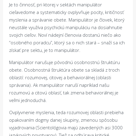
Je to činnosť, pri ktorej v sektách manipulátor
cieľavedome a systematicky ovplyvňuje pocity, kritičnosť
myslenia a správanie obete. Manipulátor je človek, ktorý
neustále využíva psychickú manipuláciu na dosiahnutie
svojich cieľov. Noví nádejní členovia dostanú niečo ako
“osobného poradcu”, ktorý sa o nich stará – snaží sa ich
získať pre sektu, je to manipulátor.
Manipulátor narušuje pôvodnú osobnostnú štruktúru
obete. Osobnostná štruktúra obete sa skladá z troch
oblastí: rozumovej, citovej a behaviorálnej (oblasti
správania). Ak manipulátor naruší napríklad našu
rozumovú a citovú oblasť, tak zmena behaviorálnej je
veľmi jednoduchá.
Ovplyvnenie myslenia, teda rozumovej oblasti prebieha
opakovaním dogmy danej skupiny, zmenou spôsobu
vyjadrovania (Scientológovia majú zavedených asi 3000
jazykových novotvarov). Tiež sa odbúrava kritické