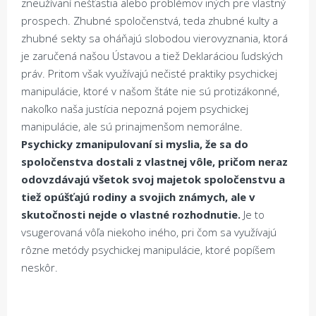
zneužívaní nešťastia alebo problémov iných pre vlastný
prospech. Zhubné spoločenstvá, teda zhubné kulty a
zhubné sekty sa oháňajú slobodou vierovyznania, ktorá
je zaručená našou Ústavou a tiež Deklaráciou ľudských
práv. Pritom však využívajú nečisté praktiky psychickej
manipulácie, ktoré v našom štáte nie sú protizákonné,
nakoľko naša justícia nepozná pojem psychickej
manipulácie, ale sú prinajmenšom nemorálne.
Psychicky zmanipulovaní si myslia, že sa do
spoločenstva dostali z vlastnej vôle, pričom neraz
odovzdávajú všetok svoj majetok spoločenstvu a
tiež opúšťajú rodiny a svojich známych, ale v
skutočnosti nejde o vlastné rozhodnutie.
Je to
vsugerovaná vôľa niekoho iného, pri čom sa využívajú
rôzne metódy psychickej manipulácie, ktoré popíšem
neskôr.