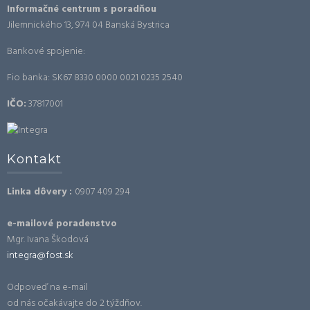
Informačné centrum s poradňou
Jilemnického 13, 974 04 Banská Bystrica
Bankové spojenie:
Fio banka: SK67 8330 0000 0021 0235 2540
IČO:
37817001
Kontakt
Linka dôvery :
0907 409 294
e-mailové poradenstvo
Mgr. Ivana Škodová
integra@fost.sk
Odpoveď na e-mail
od nás očakávajte do 2 týždňov.