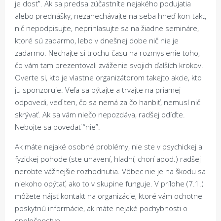
je dosť”. Ak sa predsa zúčastníte nejakého podujatia
alebo prednášky, nezanechávajte na seba hneď kon-takt,
nič nepodpisujte, neprihlasujte sa na žiadne semináre,
ktoré sú zadarmo, lebo v dnešnej dobe nič nie je
zadarmo. Nechajte si trochu času na rozmyslenie toho,
čo vám tam prezentovali zváženie svojich ďalších krokov.
Overte si, kto je vlastne organizátorom takejto akcie, kto
ju sponzoruje. Veľa sa pýtajte a trvajte na priamej
odpovedi, veď ten, čo sa nemá za čo hanbiť, nemusí nič
skrývať. Ak sa vám niečo nepozdáva, radšej odíďte.
Nebojte sa povedať “nie”.
Ak máte nejaké osobné problémy, nie ste v psychickej a
fyzickej pohode (ste unavení, hladní, chorí apod.) radšej
nerobte vážnejšie rozhodnutia. Vôbec nie je na škodu sa
niekoho opýtať, ako to v skupine funguje. V prílohe (7.1.)
môžete nájsť kontakt na organizácie, ktoré vám ochotne
poskytnú informácie, ak máte nejaké pochybnosti o
spoločenstve.