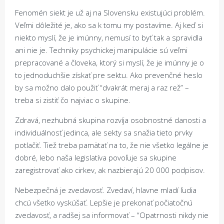
Fenomén siekt je už aj na Slovensku existujúci problém.
Veľmi dôležité je, ako sa k tomu my postavíme. Aj keď si
niekto myslí, že je imúnny, nemusí to byť tak a spravidla
ani nie je. Techniky psychickej manipulácie sú veľmi
prepracované a človeka, ktorý si myslí, že je imúnny je o
to jednoduchšie získať pre sektu. Ako prevenčné heslo
by sa možno dalo použiť “dvakrát meraj a raz rež” –
treba si zistiť čo najviac o skupine.
Zdravá, nezhubná skupina rozvíja osobnostné danosti a
individuálnosť jedinca, ale sekty sa snažia tieto prvky
potlačiť. Tiež treba pamätať na to, že nie všetko legálne je
dobré, lebo naša legislatíva povoľuje sa skupine
zaregistrovať ako cirkev, ak nazbierajú 20 000 podpisov.
Nebezpečná je zvedavosť. Zvedaví, hlavne mladí ľudia
chcú všetko vyskúšať. Lepšie je prekonať počiatočnú
zvedavosť, a radšej sa informovať – “Opatrnosti nikdy nie