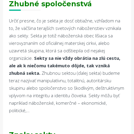
Zhubné spolo
č
enstvá
Určiť presne, čo je sekta je dosť obtiažne, vzhľadom na
to, že väčšina terajších svetových náboženstiev vznikala
ako sekty. Sekta je totiž náboženská obec líšiaca sa
vierovyznaním od oficiálnej materskej cirkvi, alebo
uzavretá skupina, ktorá sa odštiepila od nejakej
organizácie.
Sekty sa nie vždy obrátia na zlú cestu,
ale ak k niečomu takémuto dôjde, tak vzniká
zhubná sekta.
Zhubnou sektou (ďalej sekta) budeme
teraz nazývať manipulatívnu, totalitnú, autoritársku
skupinu alebo spoločenstvo so škodlivým, deštruktívnym
vplyvom na integritu a identitu človeka. Sekty môžu byť
napríklad náboženské, komerčné – ekonomické,
politické,…