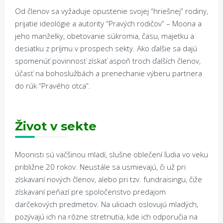
Od členov sa vyžaduje opustenie svojej “hriešnej” rodiny,
prijatie ideológie a autority “Pravých rodičov” – Moona a
jeho manželky, obetovanie súkromia, času, majetku a
desiatku z príjmu v prospech sekty. Ako ďalšie sa dajú
spomenúť povinnosť získať aspoň troch ďalších členov,
účasť na bohoslužbách a prenechanie výberu partnera
do rúk “Pravého otca”.
Život v sekte
Moonisti sú väčšinou mladí, slušne oblečení ľudia vo veku
približne 20 rokov. Neustále sa usmievajú, či už pri
získavaní nových členov, alebo pri tzv. fundraisingu, čiže
získavaní peňazí pre spoločenstvo predajom
darčekových predmetov. Na uliciach oslovujú mladých,
pozývajú ich na rôzne stretnutia, kde ich odporučia na