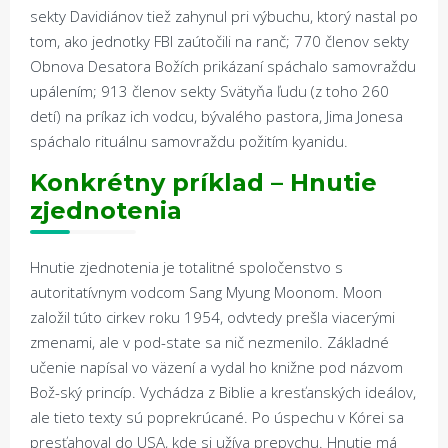
sekty Davidiánov tiež zahynul pri výbuchu, ktorý nastal po
tom, ako jednotky FBI zaútočili na ranč; 770 členov sekty
Obnova Desatora Božích prikázaní spáchalo samovraždu
upálením; 913 členov sekty Svätyňa ľudu (z toho 260
detí) na príkaz ich vodcu, bývalého pastora, Jima Jonesa
spáchalo rituálnu samovraždu požitím kyanidu.
Konkrétny príklad – Hnutie
zjednotenia
Hnutie zjednotenia je totalitné spoločenstvo s
autoritatívnym vodcom Sang Myung Moonom. Moon
založil túto cirkev roku 1954, odvtedy prešla viacerými
zmenami, ale v pod-state sa nič nezmenilo. Základné
učenie napísal vo väzení a vydal ho knižne pod názvom
Bož-ský princíp. Vychádza z Biblie a kresťanských ideálov,
ale tieto texty sú poprekrúcané. Po úspechu v Kórei sa
presťahoval do USA, kde si užíva prepychu. Hnutie má