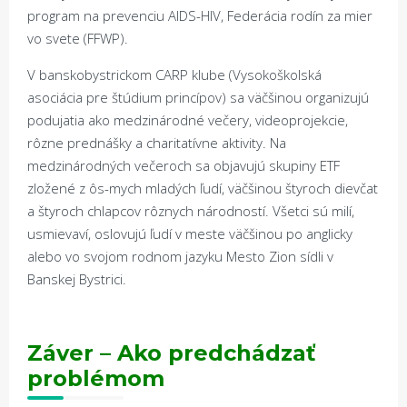
program na prevenciu AIDS-HIV, Federácia rodín za mier
vo svete (FFWP).
V banskobystrickom CARP klube (Vysokoškolská
asociácia pre štúdium princípov) sa väčšinou organizujú
podujatia ako medzinárodné večery, videoprojekcie,
rôzne prednášky a charitatívne aktivity. Na
medzinárodných večeroch sa objavujú skupiny ETF
zložené z ôs-mych mladých ľudí, väčšinou štyroch dievčat
a štyroch chlapcov rôznych národností. Všetci sú milí,
usmievaví, oslovujú ľudí v meste väčšinou po anglicky
alebo vo svojom rodnom jazyku Mesto Zion sídli v
Banskej Bystrici.
Záver – Ako predchádza
ť
problémom