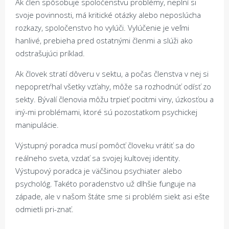
Ak člen spôsobuje spoločenstvu problémy, neplní si
svoje povinnosti, má kritické otázky alebo neposlúcha
rozkazy, spoločenstvo ho vylúči. Vylúčenie je veľmi
hanlivé, prebieha pred ostatnými členmi a slúži ako
odstrašujúci príklad.
Ak človek stratí dôveru v sektu, a počas členstva v nej si
nepopretŕhal všetky vzťahy, môže sa rozhodnúť odísť zo
sekty. Bývalí členovia môžu trpieť pocitmi viny, úzkosťou a
iný-mi problémami, ktoré sú pozostatkom psychickej
manipulácie.
Výstupný poradca musí pomôcť človeku vrátiť sa do
reálneho sveta, vzdať sa svojej kultovej identity.
Výstupový poradca je väčšinou psychiater alebo
psychológ. Takéto poradenstvo už dlhšie funguje na
západe, ale v našom štáte sme si problém siekt asi ešte
odmietli pri-znať.