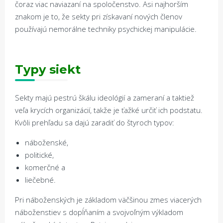
čoraz viac naviazaní na spoločenstvo. Asi najhorším
znakom je to, že sekty pri získavaní nových členov
používajú nemorálne techniky psychickej manipulácie.
Typy siekt
Sekty majú pestrú škálu ideológií a zameraní a taktiež
veľa krycích organizácií, takže je ťažké určiť ich podstatu.
Kvôli prehľadu sa dajú zaradiť do štyroch typov:
náboženské,
politické,
komerčné a
liečebné.
Pri náboženských je základom väčšinou zmes viacerých
náboženstiev s dopĺňaním a svojvoľným výkladom