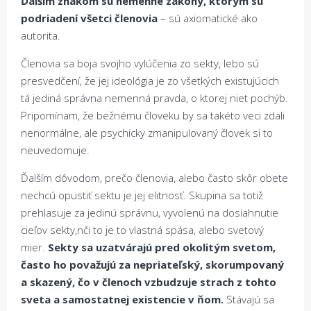
Ďalším znakom sú nemenné zákony, ktorým sú
podriadení všetci členovia
– sú axiomatické ako
autorita.
Členovia sa boja svojho vylúčenia zo sekty, lebo sú
presvedčení, že jej ideológia je zo všetkých existujúcich
tá jediná správna nemenná pravda, o ktorej niet pochýb.
Pripomínam, že bežnému človeku by sa takéto veci zdali
nenormálne, ale psychicky zmanipulovaný človek si to
neuvedomuje.
Ďalším dôvodom, prečo členovia, alebo často skôr obete
nechcú opustiť sektu je jej elitnosť. Skupina sa totiž
prehlasuje za jedinú správnu, vyvolenú na dosiahnutie
cieľov sekty,nči to je to vlastná spása, alebo svetový
mier.
Sekty sa uzatvárajú pred okolitým svetom,
často ho považujú za nepriateľský, skorumpovaný
a skazený, čo v členoch vzbudzuje strach z tohto
sveta a samostatnej existencie v ňom.
Stávajú sa