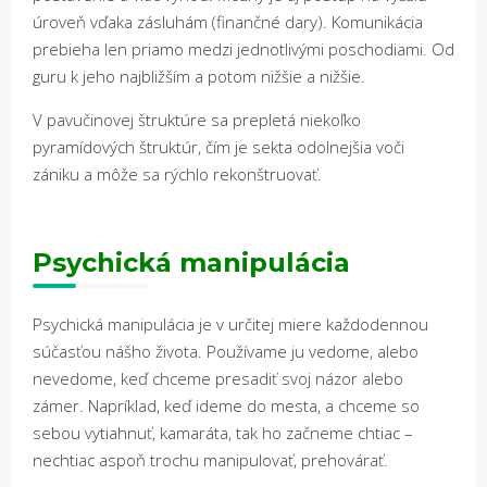
úroveň vďaka zásluhám (finančné dary). Komunikácia
prebieha len priamo medzi jednotlivými poschodiami. Od
guru k jeho najbližším a potom nižšie a nižšie.
V pavučinovej štruktúre sa prepletá niekoľko
pyramídových štruktúr, čím je sekta odolnejšia voči
zániku a môže sa rýchlo rekonštruovať.
Psychická manipulácia
Psychická manipulácia je v určitej miere každodennou
súčasťou nášho života. Používame ju vedome, alebo
nevedome, keď chceme presadiť svoj názor alebo
zámer. Napríklad, keď ideme do mesta, a chceme so
sebou vytiahnuť, kamaráta, tak ho začneme chtiac –
nechtiac aspoň trochu manipulovať, prehovárať.