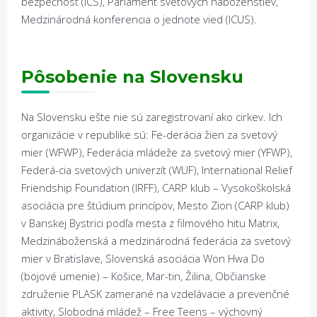
bezpečnosť (ICS), Parlament svetových náboženstiev,
Medzinárodná konferencia o jednote vied (ICUS).
Pôsobenie na Slovensku
Na Slovensku ešte nie sú zaregistrovaní ako cirkev. Ich
organizácie v republike sú: Fe-derácia žien za svetový
mier (WFWP), Federácia mládeže za svetový mier (YFWP),
Federá-cia svetových univerzít (WUF), International Relief
Friendship Foundation (IRFF), CARP klub – Vysokoškolská
asociácia pre štúdium princípov, Mesto Zion (CARP klub)
v Banskej Bystrici podľa mesta z filmového hitu Matrix,
Medzináboženská a medzinárodná federácia za svetový
mier v Bratislave, Slovenská asociácia Won Hwa Do
(bojové umenie) – Košice, Mar-tin, Žilina, Občianske
združenie PLASK zamerané na vzdelávacie a prevenčné
aktivity, Slobodná mládež – Free Teens – výchovný