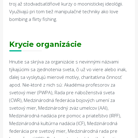
troj až stodvadsaťdňové kurzy o moonistickej ideológii.
Využívajú pri tom tiež manipulačné techniky ako love
bombing a flirty fishing.
Krycie organizácie
Hnutie sa skrýva za organizácie s nevinnými názvami
týkajúcimi sa zjednotenia sveta, či už vo viere alebo inak,
ďalej sa vyskytujú mierové motívy, charitatívna činnosť
apod. Nie-ktoré z nich sú: Akadémia profesorov za
svetový mier (PWPA), Rada pre náboženstvá sveta
(CWR), Medzinárodná federácia bojových umení za
svetový mier, Medzinárodný zväz umelcov (AAI),
Medzinárodná nadácia pre pomoc a priateľstvo (IRFF),
Medzinárodná kultúrna nadácia (ICF), Medzinárodná
federácia pre svetový mier, Medzinárodná rada pre