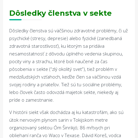
Dôsledky
č
lenstva v sekte
Dôsledky členstva sú väčšinou zdravotné problémy, či už
psychické (stresy, depresie) alebo fyzické (zanedbaná
zdravotná starostlivosť), ku ktorým sa pridáva
nesamostatnosť z dôvodu úplného vedenia skupinou,
pocity viny a strachu, ktoré boli naučené za čas
pôsobenia v sekte (“zlý okolitý svet”), tiež problém v
medziľudských vzťahoch, keďže člen sa väčšinou vzdá
svojej rodiny a priateľov. Tiež sú tu sociálne problémy,
lebo človek často odovzdá majetok sekte, niekedy aj
príde o zamestnanie.
V histórii siekt však dochádza aj ku katastrofám, ako sú
útok nervovým plynom sarin v Tokijskom metre
organizovaný sektou Óm Šinrikjó; 86 mŕtvych pri
obliehaní ranča vo Waco v Texase. Dávid Koreš, vodca