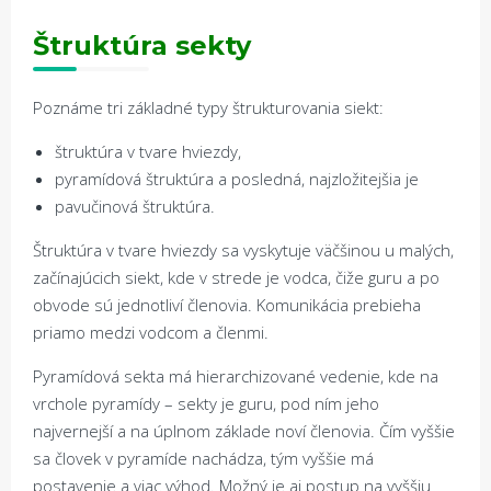
Štruktúra sekty
Poznáme tri základné typy štrukturovania siekt:
štruktúra v tvare hviezdy,
pyramídová štruktúra a posledná, najzložitejšia je
pavučinová štruktúra.
Štruktúra v tvare hviezdy sa vyskytuje väčšinou u malých,
začínajúcich siekt, kde v strede je vodca, čiže guru a po
obvode sú jednotliví členovia. Komunikácia prebieha
priamo medzi vodcom a členmi.
Pyramídová sekta má hierarchizované vedenie, kde na
vrchole pyramídy – sekty je guru, pod ním jeho
najvernejší a na úplnom základe noví členovia. Čím vyššie
sa človek v pyramíde nachádza, tým vyššie má
postavenie a viac výhod. Možný je aj postup na vyššiu