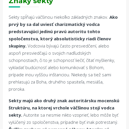
Znaky sekty
Sekty spĺňajú väčšinou niekoľko základných znakov.
Ako
prvý by sa dal uviesť charizmatický vodca
predstavujúci jedinú pravú autoritu tohto
spoločenstva, ktorý absolutisticky riadi členov
skupiny.
Vodcovia bývajú často presvedčení, alebo
aspoň presviedčajú o svojich nadľudských
schopnostiach, či to je schopnosť liečiť, čítať myšlienky,
vykladať budúcnosť alebo komunikovať s Bohom,
prípade inou vyššou inštanciou. Niekedy sa tiež sami
prehlasujú za Boha, druhého spasiteľa, mesiáša,
proroka.
Sekty majú ako druhý znak autoritársku mocenskú
štruktúru, na ktorej vrchole väčšinou stojí vodca
sekty.
Autorite sa nesmie nikto vzoprieť, lebo môže byť
vylúčený zo spoločenstva, prípadne byť inak potrestaný.