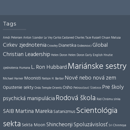
Tags
Amdi Petersen
Anton Szandor La Vey
Carlos Castaned
Charles Taze Russell
Chuan Matusa
Cirkev zjednotenia
Global
Dianetika
Crowley
Gideonovci
Christian Leadership
Helen Doron
Helen Doron Early English
Hnutie
Mariánske sestry
L. Ron Hubbard
zjednotenia
Humana
Nové nebo nová zem
Moonisti
Michael Harner
Nelson H. Barbor
Pre školy
Opustenie sekty
Osho
Ordo Temple Orients
Petrovičovič Ščetinin
Rodová škola
psychická manipulácia
Rád Chrámu slnka
Scientológia
SAIB Martina Mareka
Satanizmus
sekta
Shincheonji
Spoluzávislosť
Sekta Moon
Sri Chinmoya