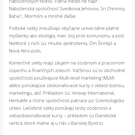
náboženských textov. Patria medzi ne napr.:
Náboženská spoločnosť Svedkovia Jehovovi, Sri Chinmoy,
Baha`I , Mormóni a mnohé ďalšie.
Politické sekty zneužívajú obyčajne univerzálne platné
myšlienky ako ekológia, mier, boj proti komunizmu a pod.
Niektoré z nich sú: Hnutie zjednotenia, Óm Šinrikjó a
Nová Akro-polis.
Komerčné sekty majú záujem na osobnom a pracovnom
úspechu a finančných ziskoch. Väčšinou sú to obchodné
spoločnosti používajúce Multi-level marketing (MLM)
alebo ponúkajúce zdokonaľovacie kurzy v oblasti biznisu,
marketingu, atď. Príkladom sú: Amway International,
Herbalife a rôzne spoločnosti patriace po Scientologickú
cirkev. Liečebné sekty ponúkajú testy osobnosti a
sebazdokonaľovacie kurzy – príkladom sú Dianetické
centrá, ktoré máme aj u nás v Banskej Bystrici.