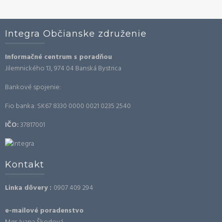
Integra Občianske združenie
Informačné centrum s poradňou
Jilemnického 13, 974 04 Banská Bystrica
Bankové spojenie:
Fio banka: SK67 8330 0000 0021 0235 2540
IČO:
37817001
Kontakt
Linka dôvery :
0907 409 294
e-mailové poradenstvo