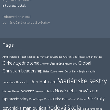
Mgr. Ivana Škodová
integra@fost.sk
Odpoveď na e-mail
od nás očakávajte do 2 týždňov.
Tags
Amdi Petersen
Anton Szandor La Vey
Carlos Castaned
Charles Taze Russell
Chuan Matusa
Cirkev zjednotenia
Global
Dianetika
Crowley
Gideonovci
Christian Leadership
Helen Doron
Helen Doron Early English
Hnutie
Mariánske sestry
L. Ron Hubbard
zjednotenia
Humana
Nové nebo nová zem
Moonisti
Michael Harner
Nelson H. Barbor
Pre školy
Opustenie sekty
Osho
Ordo Temple Orients
Petrovičovič Ščetinin
Rodová škola
psychická manipulácia
Rád Chrámu slnka