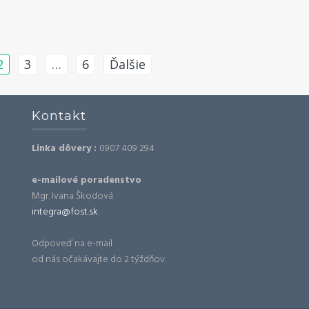
2
3
…
6
Ďalšie
Kontakt
Linka dôvery :
0907 409 294
e-mailové poradenstvo
Mgr. Ivana Škodová
integra@fost.sk
Odpoveď na e-mail
od nás očakávajte do 2 týždňov.