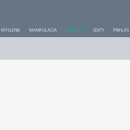
É MYSLENIE
MANIPULÁCIA
ANALÝZY
SEKTY
PRIHLÁS