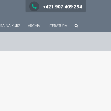
+421 907 409 294
 SA NA KURZ
ARCHÍV
LITERATÚRA