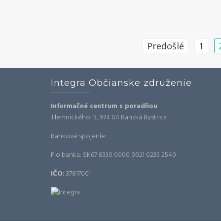
Navigácia
Predošlé
1
v
článkoch
Integra Občianske združenie
Informačné centrum s poradňou
Jilemnického 13, 974 04 Banská Bystrica
Bankové spojenie:
Fio banka: SK67 8330 0000 0021 0235 2540
IČO:
37817001